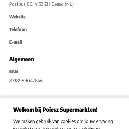
Postbus 80, 4153 ZH Beesd (NL)
Website
Telefoon
E-mail
Algemeen
EAN
8718989042646
Welkom bij Poiesz Supermarkten!
We maken gebruik van cookies om jouw ervaring
Privacy statement
|
Algemene voorwaarden
|
Hoe werkt het
|