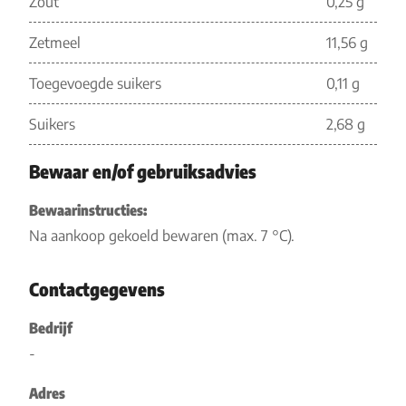
Zout
0,25 g
Zetmeel
11,56 g
Toegevoegde suikers
0,11 g
Suikers
2,68 g
Bewaar en/of gebruiksadvies
Bewaarinstructies:
Na aankoop gekoeld bewaren (max. 7 °C).
Contactgegevens
Bedrijf
-
Adres