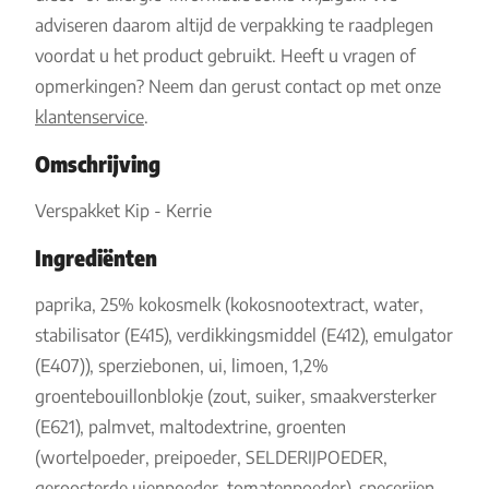
adviseren daarom altijd de verpakking te raadplegen
voordat u het product gebruikt. Heeft u vragen of
opmerkingen? Neem dan gerust contact op met onze
klantenservice
.
Omschrijving
Verspakket Kip - Kerrie
Ingrediënten
paprika, 25% kokosmelk (kokosnootextract, water,
stabilisator (E415), verdikkingsmiddel (E412), emulgator
(E407)), sperziebonen, ui, limoen, 1,2%
groentebouillonblokje (zout, suiker, smaakversterker
(E621), palmvet, maltodextrine, groenten
(wortelpoeder, preipoeder, SELDERIJPOEDER,
geroosterde uienpoeder, tomatenpoeder), specerijen