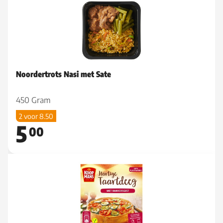
Noordertrots Nasi met Sate
450 Gram
2 voor 8.50
5
00