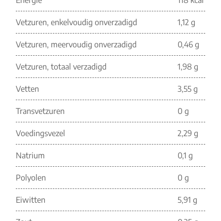
Energie
118 kcal
Vetzuren, enkelvoudig onverzadigd
1,12 g
Vetzuren, meervoudig onverzadigd
0,46 g
Vetzuren, totaal verzadigd
1,98 g
Vetten
3,55 g
Transvetzuren
0 g
Voedingsvezel
2,29 g
Natrium
0,1 g
Polyolen
0 g
Eiwitten
5,91 g