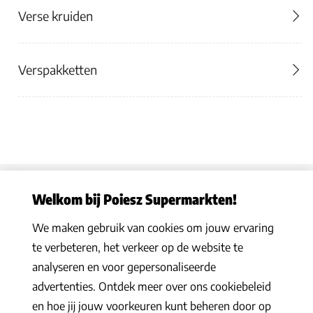
Verse kruiden
Verspakketten
Welkom bij Poiesz Supermarkten!
We maken gebruik van cookies om jouw ervaring
Privacy statement
|
Algemene voorwaarden
|
Hoe werkt het
|
te verbeteren, het verkeer op de website te
Veelgestelde vragen
|
Cookies
analyseren en voor gepersonaliseerde
© 2026 Poiesz Supermarkten B.V. Alle rechten voorbehouden
advertenties. Ontdek meer over ons cookiebeleid
en hoe jij jouw voorkeuren kunt beheren door op