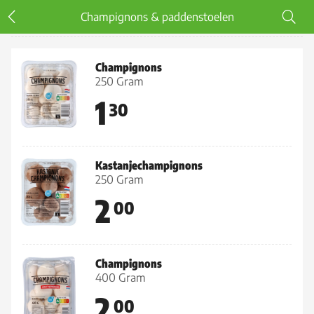
Champignons & paddenstoelen
Champignons & paddenstoelen
Champignons
250 Gram
1
30
Kastanjechampignons
250 Gram
2
00
Champignons
400 Gram
2
00