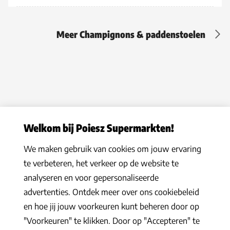
Meer Champignons & paddenstoelen
Welkom bij Poiesz Supermarkten!
We maken gebruik van cookies om jouw ervaring
Privacy statement
|
Algemene voorwaarden
|
Hoe werkt het
|
te verbeteren, het verkeer op de website te
Veelgestelde vragen
|
Cookies
analyseren en voor gepersonaliseerde
© 2026 Poiesz Supermarkten B.V. Alle rechten voorbehouden
advertenties. Ontdek meer over ons cookiebeleid
en hoe jij jouw voorkeuren kunt beheren door op
"Voorkeuren" te klikken. Door op "Accepteren" te