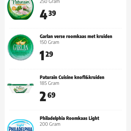
250 Gram
4
39
Garlan verse roomkaas met kruiden
150 Gram
1
29
Paturain Cuisine knofl&kruiden
185 Gram
2
69
Philadelphia Roomkaas Light
200 Gram