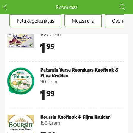
Roomkaas
Feta & geitenkaas
Mozzarella
Overig bu
MonChou Verse Roomkaas
100 Gram
1
95
Paturain Verse Roomkaas Knoflook &
Fijne Kruiden
90 Gram
1
99
Boursin Knoflook & Fijne Kruiden
150 Gram