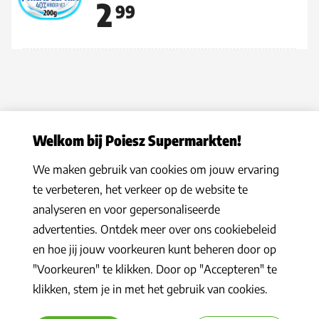
2
99
Welkom bij Poiesz Supermarkten!
We maken gebruik van cookies om jouw ervaring
Privacy statement
|
Algemene voorwaarden
|
Hoe werkt het
|
te verbeteren, het verkeer op de website te
Veelgestelde vragen
|
Cookies
analyseren en voor gepersonaliseerde
© 2026 Poiesz Supermarkten B.V. Alle rechten voorbehouden
advertenties. Ontdek meer over ons cookiebeleid
en hoe jij jouw voorkeuren kunt beheren door op
"Voorkeuren" te klikken. Door op "Accepteren" te
klikken, stem je in met het gebruik van cookies.