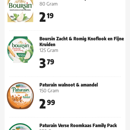
80 Gram
2
19
Boursin Zacht & Romig Knoflook en Fijne
Kruiden
125 Gram
3
79
Paturain walnoot & amandel
150 Gram
2
99
Paturain Verse Roomkaas Family Pack