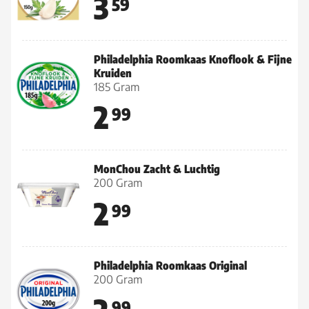
3
59
Philadelphia Roomkaas Knoflook & Fijne
Kruiden
185 Gram
2
99
MonChou Zacht & Luchtig
200 Gram
2
99
Philadelphia Roomkaas Original
200 Gram
99