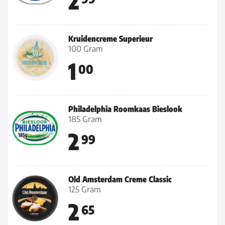
2
Kruidencreme Superieur
100 Gram
1
00
Philadelphia Roomkaas Bieslook
185 Gram
2
99
Old Amsterdam Creme Classic
125 Gram
2
65