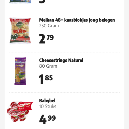
Melkan 48+ kaasblokjes jong belegen
250 Gram
2
79
Cheesestrings Naturel
80 Gram
1
85
Babybel
10 Stuks
4
99