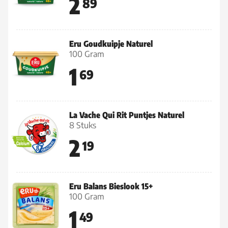
2
89
Eru Goudkuipje Naturel
100 Gram
1
69
La Vache Qui Rit Puntjes Naturel
8 Stuks
2
19
Eru Balans Bieslook 15+
100 Gram
1
49