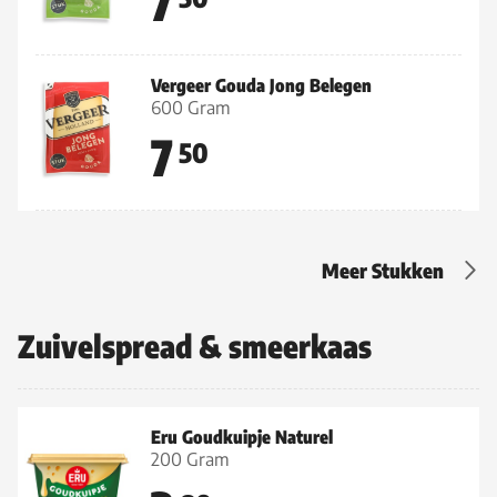
7
Vergeer Gouda Jong Belegen
600 Gram
7
50
Meer Stukken
Zuivelspread & smeerkaas
Eru Goudkuipje Naturel
200 Gram