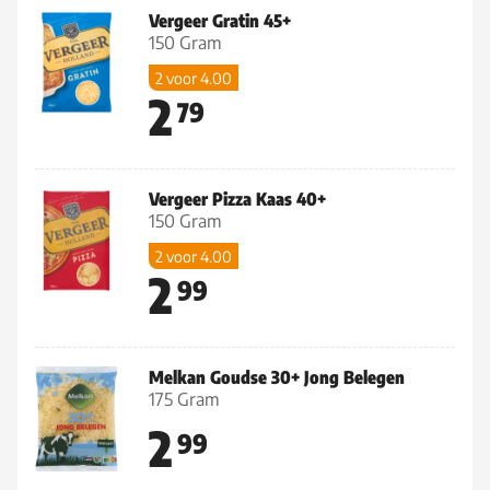
Vergeer Gratin 45+
150 Gram
2 voor 4.00
2
79
Vergeer Pizza Kaas 40+
150 Gram
2 voor 4.00
2
99
Melkan Goudse 30+ Jong Belegen
175 Gram
2
99