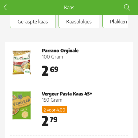
Kaas
Geraspte kaas
Kaasblokjes
Plakken
Geraspte kaas
Parrano Orginale
100 Gram
2
69
Vergeer Pasta Kaas 45+
150 Gram
2 voor 4.00
2
79