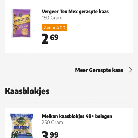
Vergeer Tex Mex geraspte kaas
150 Gram
2 voor 4.00
2
69
Meer Geraspte kaas
Kaasblokjes
Melkan kaasblokjes 48+ belegen
250 Gram
3
99