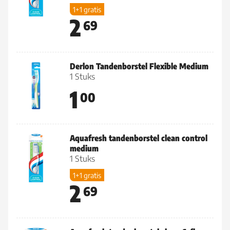
1+1 gratis
2
69
Derlon Tandenborstel Flexible Medium
1 Stuks
1
00
Aquafresh tandenborstel clean control
medium
1 Stuks
1+1 gratis
2
69