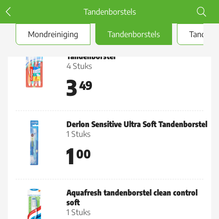
Tandenborstels
Mondreiniging
Tandenborstels
Tandpas
Colgate Triple Action Medium
Tandenborstel
4 Stuks
3
49
Derlon Sensitive Ultra Soft Tandenborstel
1 Stuks
1
00
Aquafresh tandenborstel clean control
soft
1 Stuks