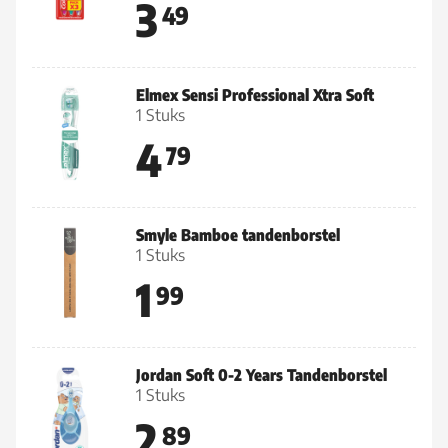
3
49
Elmex Sensi Professional Xtra Soft
1 Stuks
4
79
Smyle Bamboe tandenborstel
1 Stuks
1
99
Jordan Soft 0-2 Years Tandenborstel
1 Stuks
2
89