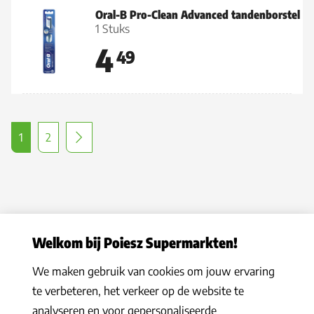
Oral-B Pro-Clean Advanced tandenborstel
1 Stuks
4
49
1
2
Welkom bij Poiesz Supermarkten!
We maken gebruik van cookies om jouw ervaring
Privacy statement
|
Algemene voorwaarden
|
Hoe werkt het
|
te verbeteren, het verkeer op de website te
Veelgestelde vragen
|
Cookies
analyseren en voor gepersonaliseerde
© 2026 Poiesz Supermarkten B.V. Alle rechten voorbehouden