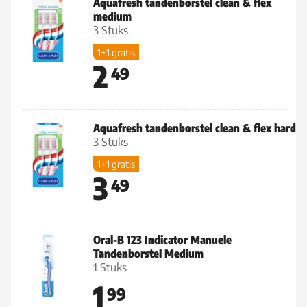
Aquafresh tandenborstel clean & flex
medium
3 Stuks
1+1 gratis
2
49
Aquafresh tandenborstel clean & flex hard
3 Stuks
1+1 gratis
3
49
Oral-B 123 Indicator Manuele
Tandenborstel Medium
1 Stuks
1
99