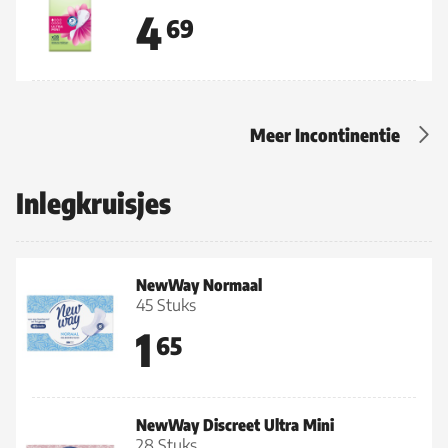
4
69
Meer Incontinentie
Inlegkruisjes
NewWay Normaal
45 Stuks
1
65
NewWay Discreet Ultra Mini
28 Stuks