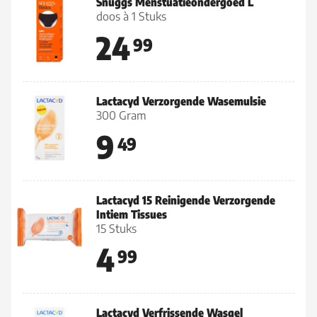
Snuggs Menstuatieondergoed L
doos à 1 Stuks
24
99
Lactacyd Verzorgende Wasemulsie
300 Gram
9
49
Lactacyd 15 Reinigende Verzorgende
Intiem Tissues
15 Stuks
4
99
Lactacyd Verfrissende Wasgel