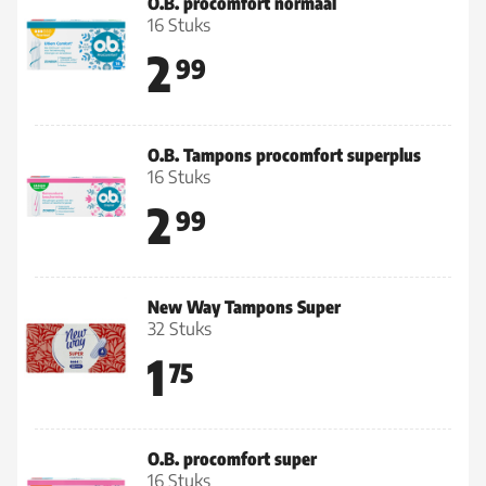
O.B. procomfort normaal
16 Stuks
2
99
O.B. Tampons procomfort superplus
16 Stuks
2
99
New Way Tampons Super
32 Stuks
1
75
O.B. procomfort super
16 Stuks