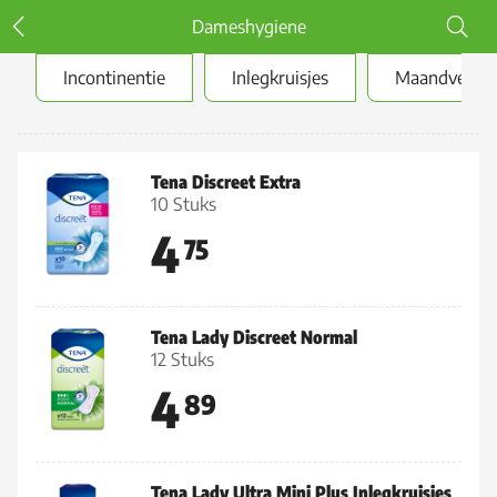
Dameshygiene
Incontinentie
Inlegkruisjes
Maandverba
Incontinentie
Tena Discreet Extra
10 Stuks
4
75
Tena Lady Discreet Normal
12 Stuks
4
89
Tena Lady Ultra Mini Plus Inlegkruisjes