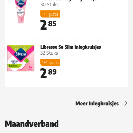
30 Stuks
1+1 gratis
2
85
Libresse So Slim Inlegkruisjes
32 Stuks
1+1 gratis
2
89
Meer Inlegkruisjes
Maandverband