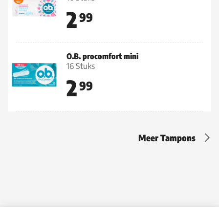
2
99
O.B. procomfort mini
16 Stuks
2
99
Meer Tampons