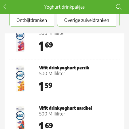
Yoghurt drinkpakjes
Ontbijtdranken
Overige zuiveldranken
Y
Vifit drinkyoghurt rode vrucht
500 Milliliter
1
69
Vifit drinkyoghurt perzik
500 Milliliter
1
59
Vifit drinkyoghurt aardbei
500 Milliliter
1
69