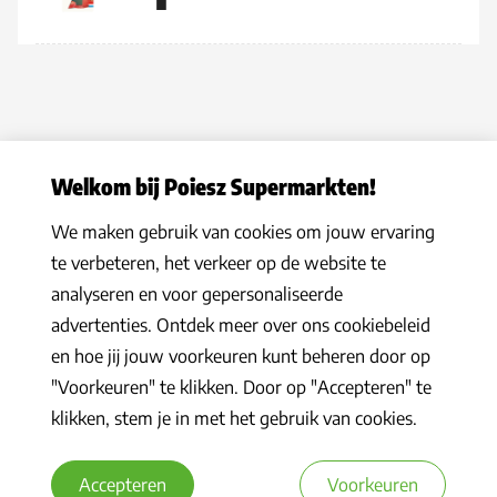
Welkom bij Poiesz Supermarkten!
We maken gebruik van cookies om jouw ervaring
Privacy statement
|
Algemene voorwaarden
|
Hoe werkt het
|
te verbeteren, het verkeer op de website te
Veelgestelde vragen
|
Cookies
analyseren en voor gepersonaliseerde
© 2026 Poiesz Supermarkten B.V. Alle rechten voorbehouden
advertenties. Ontdek meer over ons cookiebeleid
en hoe jij jouw voorkeuren kunt beheren door op
"Voorkeuren" te klikken. Door op "Accepteren" te
klikken, stem je in met het gebruik van cookies.
Accepteren
Voorkeuren