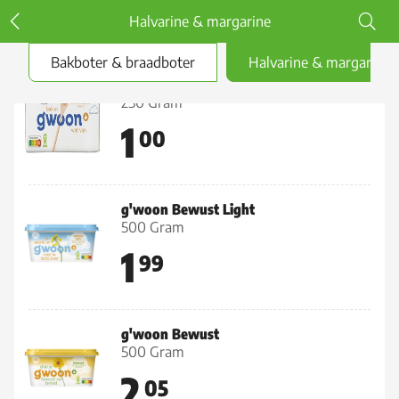
Halvarine & margarine
Bakboter & braadboter
Halvarine & margarine
g'woon Margarine
250 Gram
1
00
g'woon Bewust Light
500 Gram
1
99
g'woon Bewust
500 Gram
2
05