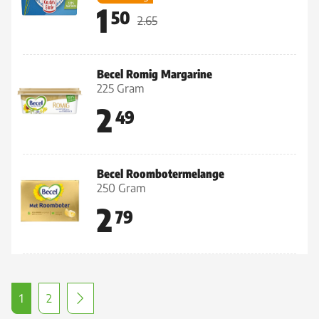
1
50
2.65
Becel Romig Margarine
225 Gram
2
49
Becel Roombotermelange
250 Gram
2
79
1
2