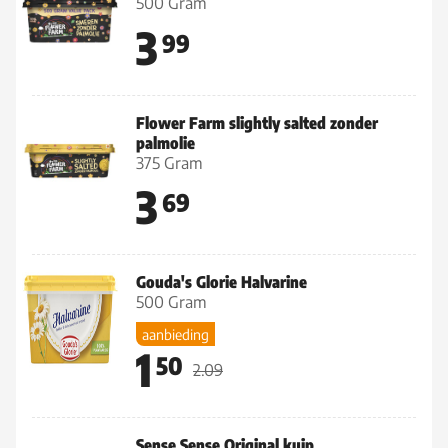
500 Gram
3
99
Flower Farm slightly salted zonder
palmolie
375 Gram
3
69
Gouda's Glorie Halvarine
500 Gram
aanbieding
1
50
2.09
Sense Sense Original kuip