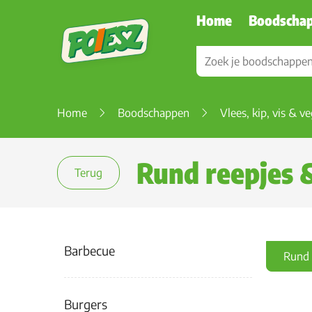
Home
Boodscha
Home
Boodschappen
Vlees, kip, vis & v
Rund reepjes 
Terug
Barbecue
Rund 
Burgers