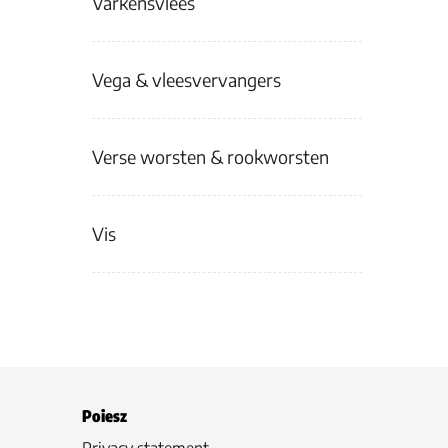
Varkensvlees
Vega & vleesvervangers
Verse worsten & rookworsten
Vis
Poiesz