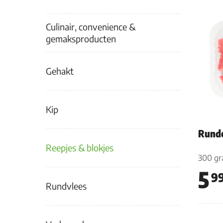
Culinair, convenience &
gemaksproducten
Gehakt
Kip
Runde
Reepjes & blokjes
300 g
5
9
Rundvlees