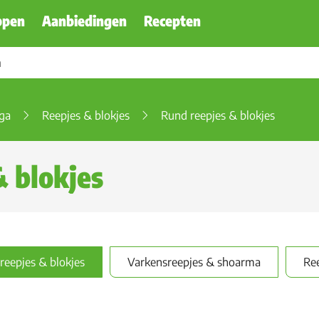
ppen
Aanbiedingen
Recepten
ega
Reepjes & blokjes
Rund reepjes & blokjes
& blokjes
reepjes & blokjes
Varkensreepjes & shoarma
Ree