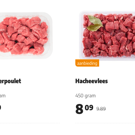
aanbieding
rpoulet
Hacheevlees
ram
450 gram
8
9
09
9.89