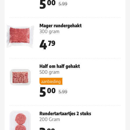
5
00
5.99
Mager rundergehakt
300 gram
4
79
Half om half gehakt
500 gram
aanbieding
5
00
5.99
Rundertartaartjes 2 stuks
200 Gram