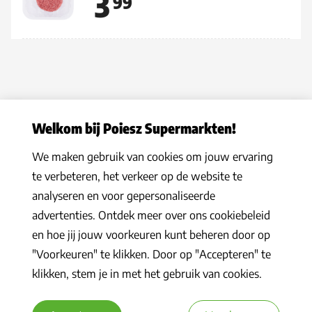
3
99
Welkom bij Poiesz Supermarkten!
We maken gebruik van cookies om jouw ervaring
Privacy statement
|
Algemene voorwaarden
|
Hoe werkt het
|
te verbeteren, het verkeer op de website te
Veelgestelde vragen
|
Cookies
analyseren en voor gepersonaliseerde
© 2026 Poiesz Supermarkten B.V. Alle rechten voorbehouden
advertenties. Ontdek meer over ons cookiebeleid
en hoe jij jouw voorkeuren kunt beheren door op
"Voorkeuren" te klikken. Door op "Accepteren" te
klikken, stem je in met het gebruik van cookies.