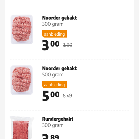
Noorder gehakt
300 gram
aanbieding
3
00
3.89
Noorder gehakt
500 gram
aanbieding
5
00
6.49
Rundergehakt
300 gram
3
89