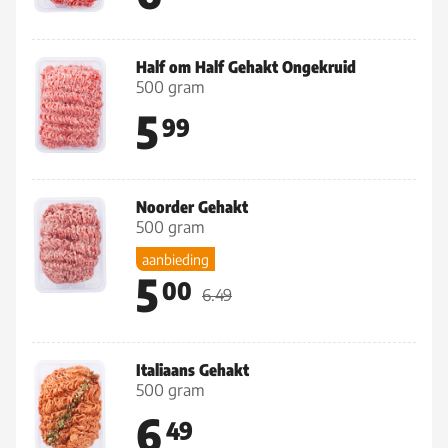
Half om Half Gehakt Ongekruid
500 gram
5
99
Noorder Gehakt
500 gram
aanbieding
5
00
6.49
Italiaans Gehakt
500 gram
6
49