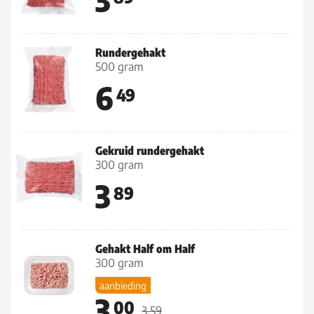
Rundergehakt
500 gram
6
49
Gekruid rundergehakt
300 gram
3
89
Gehakt Half om Half
300 gram
aanbieding
3
00
3.59