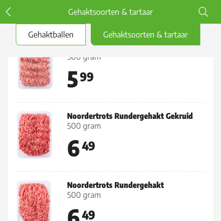
Gehaktsoorten & tartaar
Gehaktballen
Gehaktsoorten & tartaar
Half om Half Gehakt Gekruid
500 gram
5
99
Noordertrots Rundergehakt Gekruid
500 gram
6
49
Noordertrots Rundergehakt
500 gram
6
49