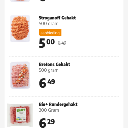
Stroganoff Gehakt
500 gram
aanbieding
5
00
6.49
Bretons Gehakt
500 gram
6
49
Bio+ Rundergehakt
300 Gram
6
29