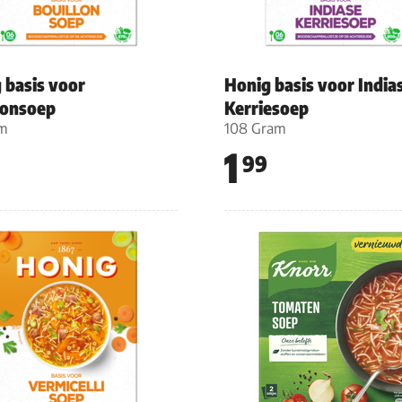
 basis voor
Honig basis voor India
lonsoep
Kerriesoep
am
108 Gram
1
99