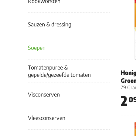
Rookworsten
Sauzen & dressing
Soepen
Tomatenpuree &
Honig
gepelde/gezeefde tomaten
Groe
79 Gr
Visconserven
2
0
Vleesconserven