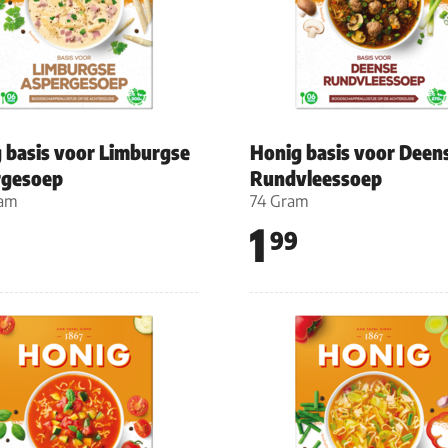
 basis voor Limburgse
Honig basis voor Deen
rgesoep
Rundvleessoep
ram
74 Gram
1
99