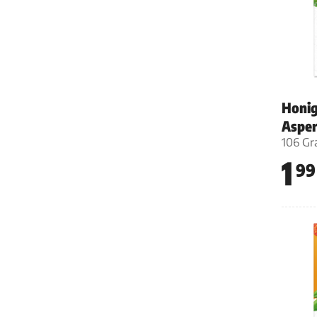
Honig
Aspe
106 G
1
99