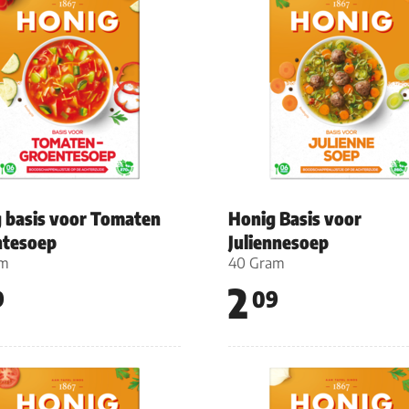
 basis voor Tomaten
Honig Basis voor
ntesoep
Juliennesoep
am
40 Gram
2
9
09