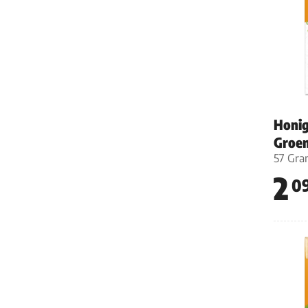
Honig
Groe
57 Gr
2
0