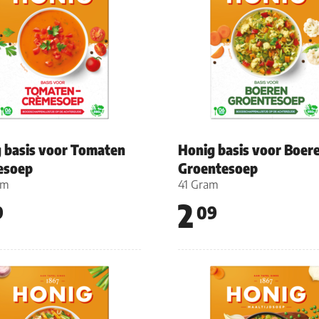
 basis voor Tomaten
Honig basis voor Boer
esoep
Groentesoep
am
41 Gram
2
9
09