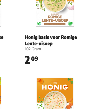
se
Honig basis voor Romige
Lente-uisoep
102 Gram
2
09