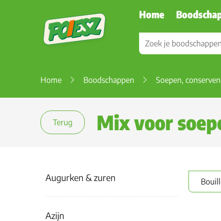
Home
Boodscha
Home
Boodschappen
Soepen, conserven
Mix voor soe
Terug
Augurken & zuren
Bouil
Azijn