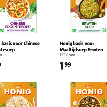
 basis voor Chinese
Honig basis voor
ntesoep
Maaltijdsoep Erwten
am
137 Gram
1
9
99