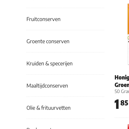
Fruitconserven
Groente conserven
Kruiden & specerijen
Honig
Groe
Maaltijdconserven
50 Gr
1
85
Olie & frituurvetten