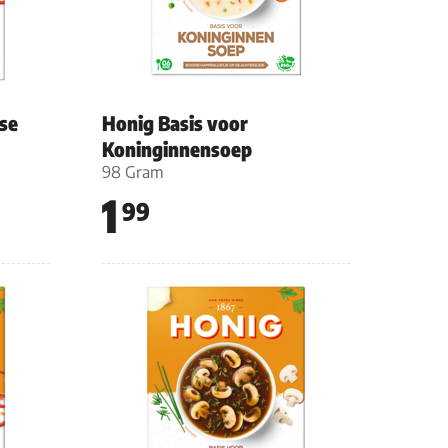
se
Honig Basis voor
Koninginnensoep
98 Gram
1
99