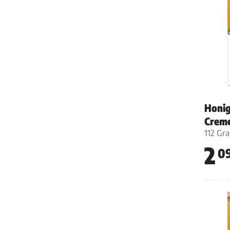
Honig
Crem
112 Gr
2
0