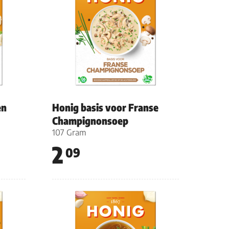
en
Honig basis voor Franse
Champignonsoep
107 Gram
2
09