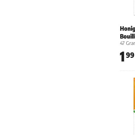
Honig
Bouil
47 Gr
1
99