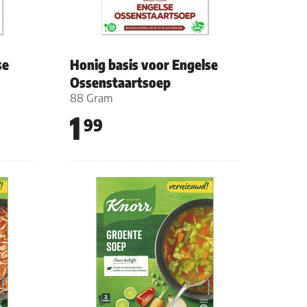
se
Honig basis voor Engelse
Ossenstaartsoep
88 Gram
1
99