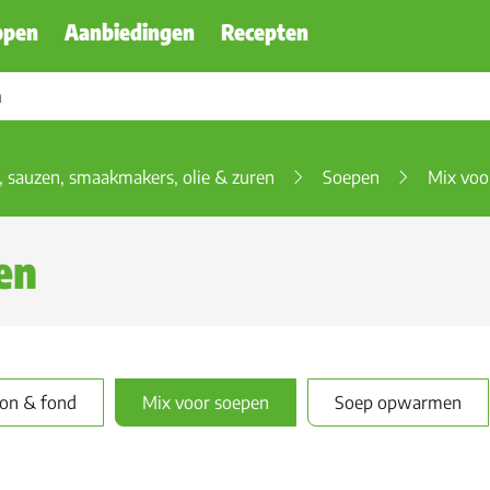
ppen
Aanbiedingen
Recepten
, sauzen, smaakmakers, olie & zuren
Soepen
Mix voo
pen
lon & fond
Mix voor soepen
Soep opwarmen