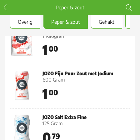
Peper & zout
Overig
Peper & zout
Gehakt
Bas
JOZO Iodized zout fijn
1 Kilogram
1
00
JOZO Fijn Puur Zout met Jodium
600 Gram
1
00
JOZO Salt Extra Fine
125 Gram
0
79