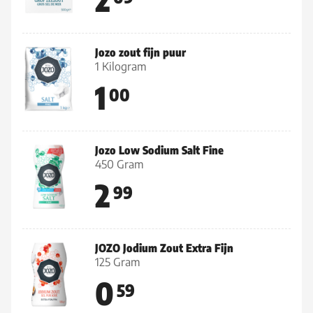
Jozo zout fijn puur
1 Kilogram
1
00
Jozo Low Sodium Salt Fine
450 Gram
2
99
JOZO Jodium Zout Extra Fijn
125 Gram
0
59