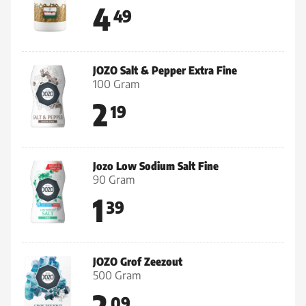
4
49
JOZO Salt & Pepper Extra Fine
100 Gram
2
19
Jozo Low Sodium Salt Fine
90 Gram
1
39
JOZO Grof Zeezout
500 Gram
2
09