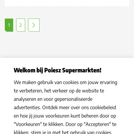
1
2
Welkom bij Poiesz Supermarkten!
We maken gebruik van cookies om jouw ervaring
Privacy statement
|
Algemene voorwaarden
|
Hoe werkt het
|
te verbeteren, het verkeer op de website te
Veelgestelde vragen
|
Cookies
analyseren en voor gepersonaliseerde
© 2026 Poiesz Supermarkten B.V. Alle rechten voorbehouden
advertenties. Ontdek meer over ons cookiebeleid
en hoe jij jouw voorkeuren kunt beheren door op
"Voorkeuren" te klikken. Door op "Accepteren" te
klikken, stem je in met het gebruik van cookies.