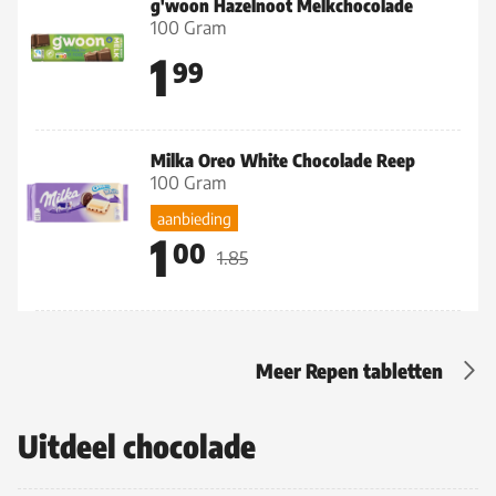
g'woon Hazelnoot Melkchocolade
100 Gram
1
99
Milka Oreo White Chocolade Reep
100 Gram
aanbieding
1
00
1.85
Meer Repen tabletten
Uitdeel chocolade