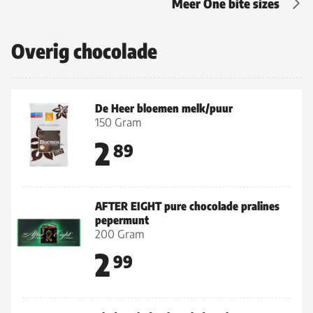
Meer One bite sizes
Overig chocolade
De Heer bloemen melk/puur
150 Gram
2
89
AFTER EIGHT pure chocolade pralines
pepermunt
200 Gram
2
99