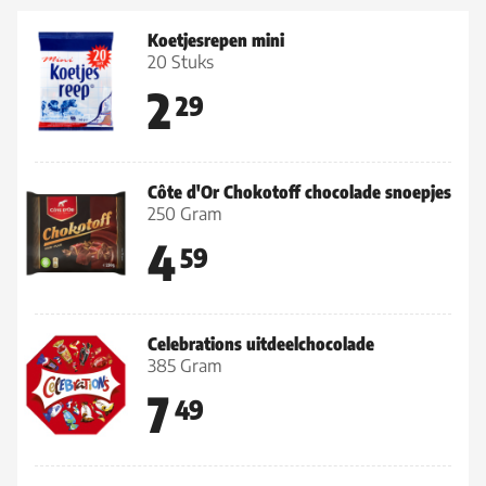
Koetjesrepen mini
20 Stuks
2
29
Côte d'Or Chokotoff chocolade snoepjes
250 Gram
4
59
Celebrations uitdeelchocolade
385 Gram
7
49