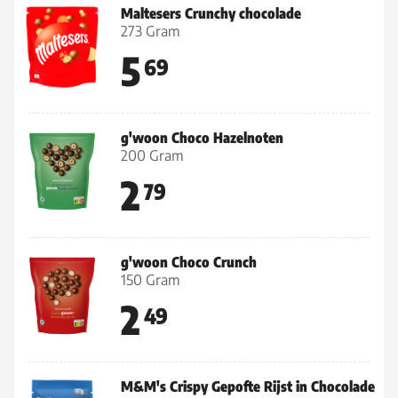
Maltesers Crunchy chocolade
273 Gram
5
69
g'woon Choco Hazelnoten
200 Gram
2
79
g'woon Choco Crunch
150 Gram
2
49
M&M's Crispy Gepofte Rijst in Chocolade