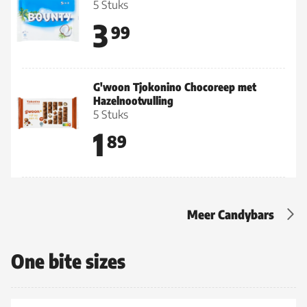
5 Stuks
3
99
G'woon Tjokonino Chocoreep met
Hazelnootvulling
5 Stuks
1
89
Meer Candybars
One bite sizes