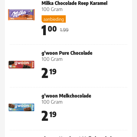
Milka Chocolade Reep Karamel
100 Gram
aanbieding
1
00
1.99
g'woon Pure Chocolade
100 Gram
2
19
g'woon Melkchocolade
100 Gram
2
19