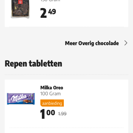
2
49
Meer Overig chocolade
Repen tabletten
Milka Oreo
100 Gram
aanbieding
1
00
1.99