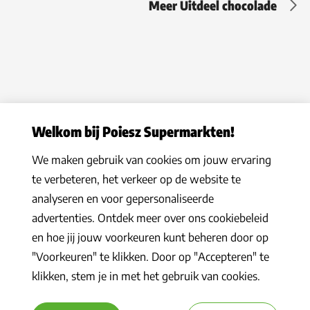
Meer Uitdeel chocolade
Welkom bij Poiesz Supermarkten!
We maken gebruik van cookies om jouw ervaring
Privacy statement
|
Algemene voorwaarden
|
Hoe werkt het
|
te verbeteren, het verkeer op de website te
Veelgestelde vragen
|
Cookies
analyseren en voor gepersonaliseerde
© 2026 Poiesz Supermarkten B.V. Alle rechten voorbehouden
advertenties. Ontdek meer over ons cookiebeleid
en hoe jij jouw voorkeuren kunt beheren door op
"Voorkeuren" te klikken. Door op "Accepteren" te
klikken, stem je in met het gebruik van cookies.