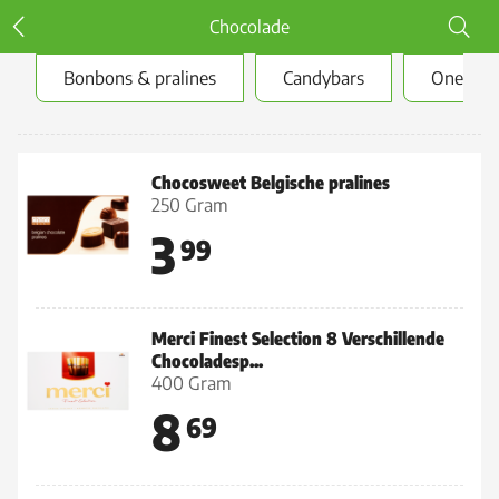
Chocolade
Bonbons & pralines
Candybars
One bite
Bonbons & pralines
Chocosweet Belgische pralines
250 Gram
3
99
Merci Finest Selection 8 Verschillende
Chocoladesp...
400 Gram
8
69