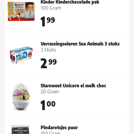
Kinder Kinderchocolade pak
100 Gram
1
99
Verrassingseieren Sea Animals 3 stuks
3 Stuks
2
99
Starsweet Unicorn ei melk choc
20 Gram
1
00
Pindarotsjes puur
150 Gram