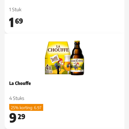
1 Stuk
1
69
La Chouffe
4 Stuks
25% korting: 6.97
9
29