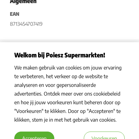
Algemeen
EAN
8713454707419
Welkom bij Poiesz Supermarkten!
We maken gebruik van cookies om jouw ervaring
Privacy statement
|
Algemene voorwaarden
|
Hoe werkt het
|
te verbeteren, het verkeer op de website te
Veelgestelde vragen
|
Cookies
analyseren en voor gepersonaliseerde
© 2026 Poiesz Supermarkten B.V. Alle rechten voorbehouden
advertenties. Ontdek meer over ons cookiebeleid
en hoe jij jouw voorkeuren kunt beheren door op
"Voorkeuren" te klikken. Door op "Accepteren" te
klikken, stem je in met het gebruik van cookies.
Accepteren
Voorkeuren