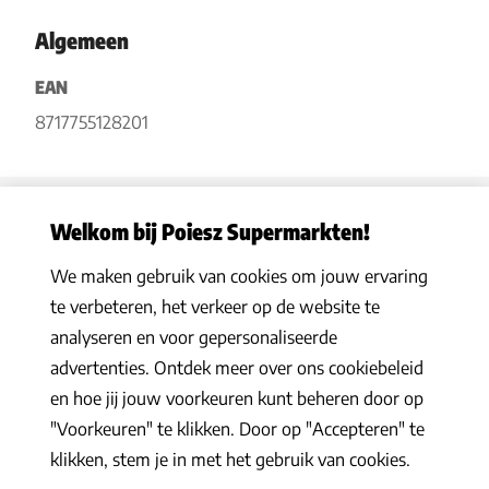
Algemeen
EAN
8717755128201
Welkom bij Poiesz Supermarkten!
We maken gebruik van cookies om jouw ervaring
Privacy statement
|
Algemene voorwaarden
|
Hoe werkt het
|
te verbeteren, het verkeer op de website te
Veelgestelde vragen
|
Cookies
analyseren en voor gepersonaliseerde
© 2026 Poiesz Supermarkten B.V. Alle rechten voorbehouden
advertenties. Ontdek meer over ons cookiebeleid
en hoe jij jouw voorkeuren kunt beheren door op
"Voorkeuren" te klikken. Door op "Accepteren" te
klikken, stem je in met het gebruik van cookies.