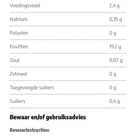
Voedingsvezel
2,4 g
Natrium
0,35 g
Polyolen
0 g
Eiwitten
19,2 g
Zout
0,87 g
Zetmeel
0 g
Toegevoegde suikers
0 g
Suikers
0,4 g
Bewaar en/of gebruiksadvies
Bewaarinstructies: