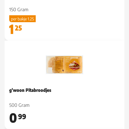
150 Gram
per bakje 1.25
1
25
g'woon Pitabroodjes
500 Gram
0
99