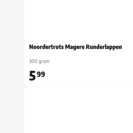
Noordertrots Magere Runderlappen
300 gram
5
99