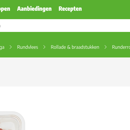
ppen
Aanbiedingen
Recepten
ega
Rundvlees
Rollade & braadstukken
Runderro