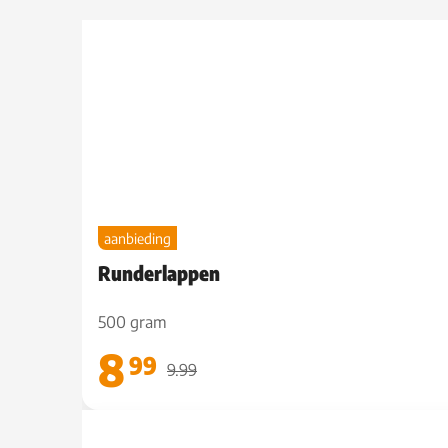
aanbieding
Runderlappen
500 gram
8
99
9.99