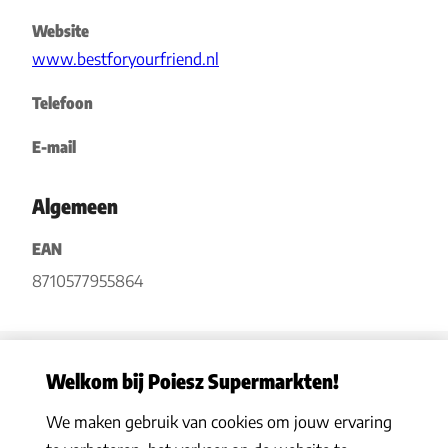
Website
www.bestforyourfriend.nl
Telefoon
E-mail
Algemeen
EAN
8710577955864
Welkom bij Poiesz Supermarkten!
We maken gebruik van cookies om jouw ervaring
Privacy statement
|
Algemene voorwaarden
|
Hoe werkt het
|