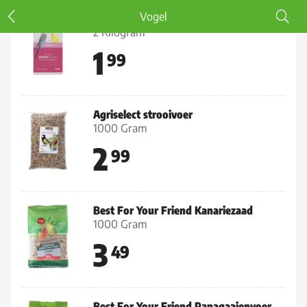
Vogel
g'woon Schelpenzand
2 Kilogram
1
99
Agriselect strooivoer
1000 Gram
2
99
Best For Your Friend Kanariezaad
1000 Gram
3
49
Best For Your Friend Papagaaienvoer