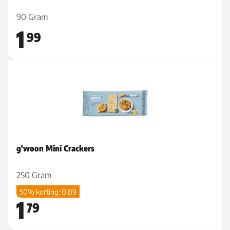
90 Gram
1
99
g'woon Mini Crackers
250 Gram
50% korting: 0.89
1
79