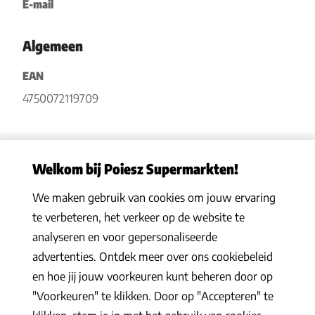
E-mail
Algemeen
EAN
4750072119709
Welkom bij Poiesz Supermarkten!
We maken gebruik van cookies om jouw ervaring
Privacy statement
|
Algemene voorwaarden
|
Hoe werkt het
|
te verbeteren, het verkeer op de website te
Veelgestelde vragen
|
Cookies
analyseren en voor gepersonaliseerde
© 2026 Poiesz Supermarkten B.V. Alle rechten voorbehouden
advertenties. Ontdek meer over ons cookiebeleid
en hoe jij jouw voorkeuren kunt beheren door op
"Voorkeuren" te klikken. Door op "Accepteren" te