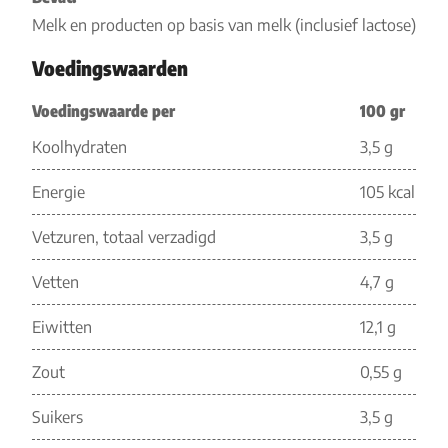
Melk en producten op basis van melk (inclusief lactose)
Voedingswaarden
Voedingswaarde per
100 gr
Koolhydraten
3,5 g
Energie
105 kcal
Vetzuren, totaal verzadigd
3,5 g
Vetten
4,7 g
Eiwitten
12,1 g
Zout
0,55 g
Suikers
3,5 g