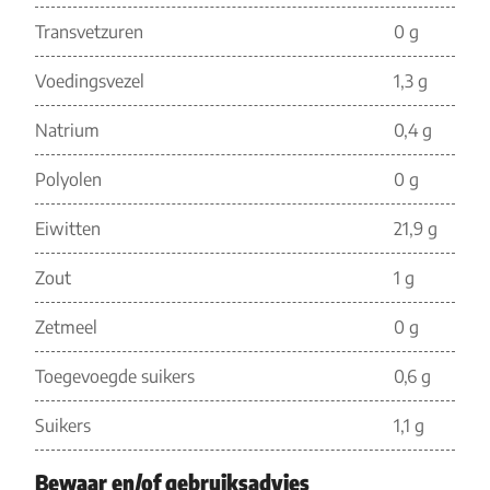
Transvetzuren
0 g
Voedingsvezel
1,3 g
Natrium
0,4 g
Polyolen
0 g
Eiwitten
21,9 g
Zout
1 g
Zetmeel
0 g
Toegevoegde suikers
0,6 g
Suikers
1,1 g
Bewaar en/of gebruiksadvies