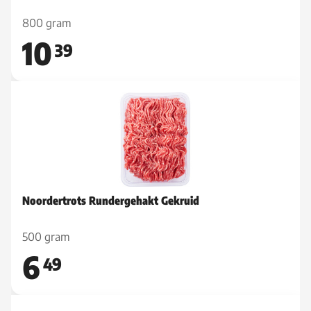
800 gram
10
39
Noordertrots Rundergehakt Gekruid
500 gram
6
49