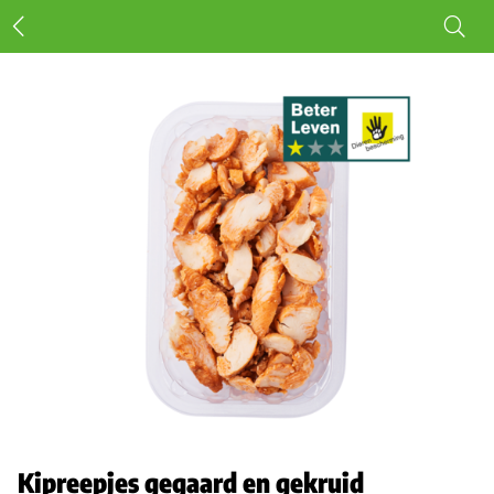
Kipreepjes gegaard en gekruid