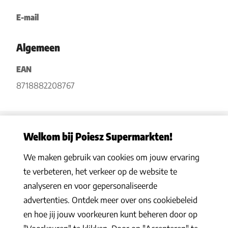
E-mail
Algemeen
EAN
8718882208767
Welkom bij Poiesz Supermarkten!
We maken gebruik van cookies om jouw ervaring
Privacy statement
|
Algemene voorwaarden
|
Hoe werkt het
|
te verbeteren, het verkeer op de website te
Veelgestelde vragen
|
Cookies
analyseren en voor gepersonaliseerde
© 2026 Poiesz Supermarkten B.V. Alle rechten voorbehouden
advertenties. Ontdek meer over ons cookiebeleid
en hoe jij jouw voorkeuren kunt beheren door op