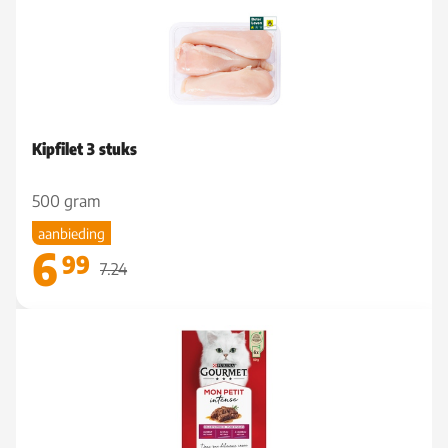
Kipfilet 3 stuks
500 gram
aanbieding
6
99
7.24