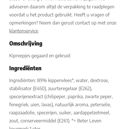
adviseren daarom altijd de verpakking te raadplegen
voordat u het product gebruikt. Heeft u vragen of
opmerkingen? Neem dan gerust contact op met onze
klantenservice
.
Omschrijving
Kipreepjes gegaard en gekruid
Ingrediënten
Ingrediënten: 89% kippenvlees*, water, dextrose,
stabilisator (E450), zuurteregelaar (E262),
specerijenextract (chilipeper, paprika, zwarte peper,
fenegriek, uien, lavas), natuurlijk aroma, peterselie,
raapzaadolie, specerijen, suiker, aardappelzetmeel,
zout, conserveermiddel (E261). *= Beter Leven
keurmerk 1 ster.