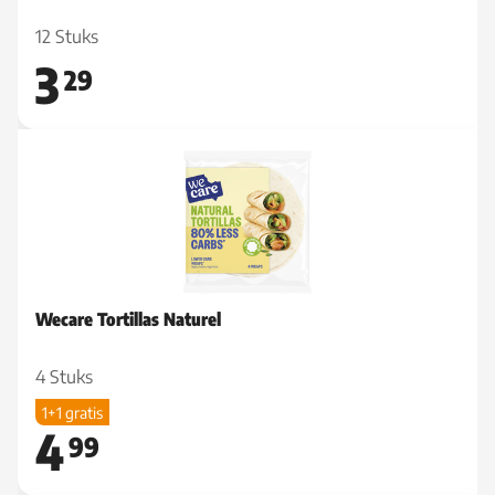
12 Stuks
3
29
Wecare Tortillas Naturel
4 Stuks
1+1 gratis
4
99