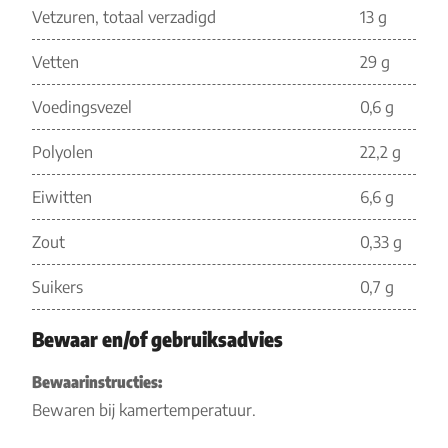
Vetzuren, totaal verzadigd
13 g
Vetten
29 g
Voedingsvezel
0,6 g
Polyolen
22,2 g
Eiwitten
6,6 g
Zout
0,33 g
Suikers
0,7 g
Bewaar en/of gebruiksadvies
Bewaarinstructies:
Bewaren bij kamertemperatuur.