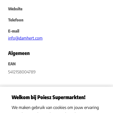
Website
Telefoon
E-mail
info@damhert.com
Algemeen
EAN
5412158004789
Welkom bij Poiesz Supermarkten!
We maken gebruik van cookies om jouw ervaring
Privacy statement
|
Algemene voorwaarden
|
Hoe werkt het
|