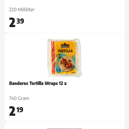
220 Milliliter
2
39
Banderos Tortilla Wraps 12 x
740 Gram
2
19