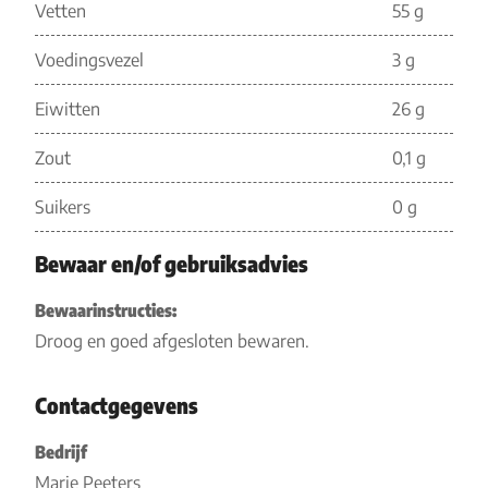
Vetten
55 g
Voedingsvezel
3 g
Eiwitten
26 g
Zout
0,1 g
Suikers
0 g
Bewaar en/of gebruiksadvies
Bewaarinstructies:
Droog en goed afgesloten bewaren.
Contactgegevens
Bedrijf
Marie Peeters