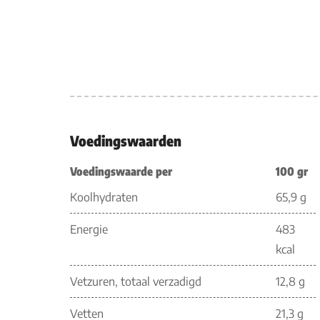
Voedingswaarden
Voedingswaarde per
100 gr
Koolhydraten
65,9 g
Energie
483
kcal
Vetzuren, totaal verzadigd
12,8 g
Vetten
21,3 g