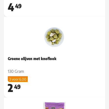
4
49
Groene olijven met knoflook
130 Gram
3 voor 6.00
2
49