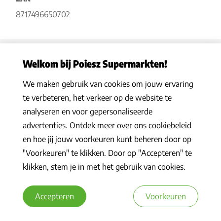
8717496650702
Welkom bij Poiesz Supermarkten!
We maken gebruik van cookies om jouw ervaring
Privacy statement
|
Algemene voorwaarden
|
Hoe werkt het
|
te verbeteren, het verkeer op de website te
Veelgestelde vragen
|
Cookies
analyseren en voor gepersonaliseerde
© 2026 Poiesz Supermarkten B.V. Alle rechten voorbehouden
advertenties. Ontdek meer over ons cookiebeleid
en hoe jij jouw voorkeuren kunt beheren door op
"Voorkeuren" te klikken. Door op "Accepteren" te
klikken, stem je in met het gebruik van cookies.
Accepteren
Voorkeuren