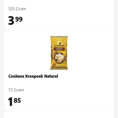
525 Gram
3
99
Conimex Kroepoek Naturel
73 Gram
1
85