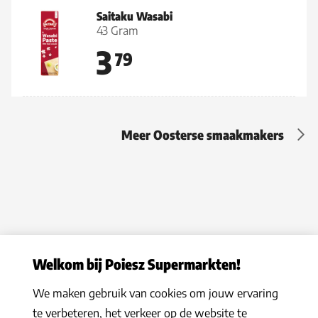
Saitaku Wasabi
43 Gram
3
79
Meer Oosterse smaakmakers
Welkom bij Poiesz Supermarkten!
We maken gebruik van cookies om jouw ervaring
Privacy statement
|
Algemene voorwaarden
|
Hoe werkt het
|
te verbeteren, het verkeer op de website te
Veelgestelde vragen
|
Cookies