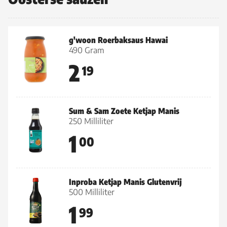
g'woon Roerbaksaus Hawai
490 Gram
2
19
Sum & Sam Zoete Ketjap Manis
250 Milliliter
1
00
Inproba Ketjap Manis Glutenvrij
500 Milliliter
1
99