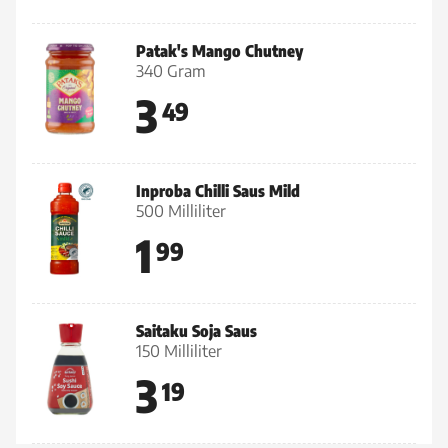
Patak's Mango Chutney
340 Gram
3
49
Inproba Chilli Saus Mild
500 Milliliter
1
99
Saitaku Soja Saus
150 Milliliter
3
19