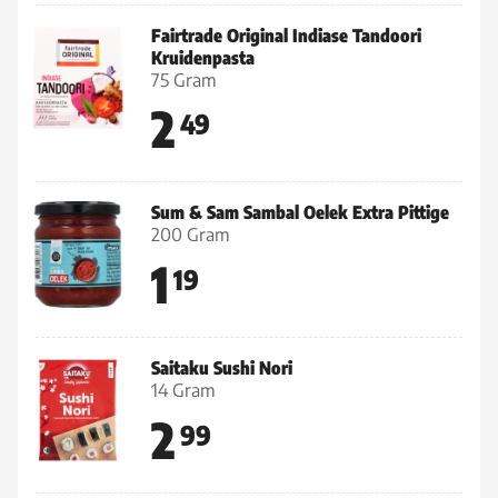
Fairtrade Original Indiase Tandoori
Kruidenpasta
75 Gram
2
49
Sum & Sam Sambal Oelek Extra Pittige
200 Gram
1
19
Saitaku Sushi Nori
14 Gram
2
99