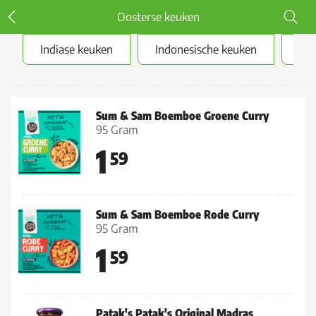
Oosterse keuken
Indiase keuken
Indonesische keuken
Kr
Indiase keuken
Sum & Sam Boemboe Groene Curry
95 Gram
1
59
Sum & Sam Boemboe Rode Curry
95 Gram
1
59
Patak's Patak's Original Madras