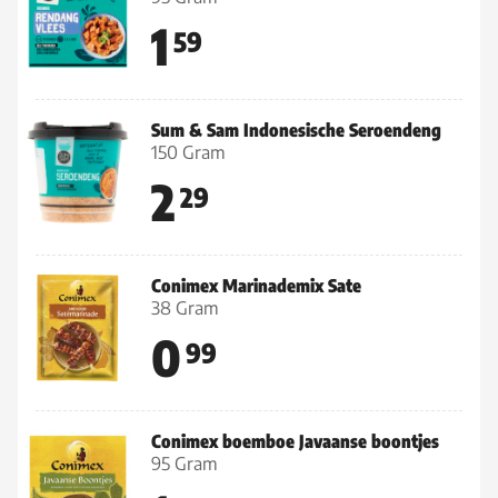
1
59
Sum & Sam Indonesische Seroendeng
150 Gram
2
29
Conimex Marinademix Sate
38 Gram
0
99
Conimex boemboe Javaanse boontjes
95 Gram