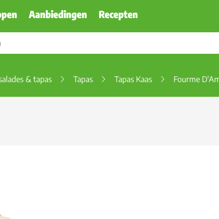
ppen
Aanbiedingen
Recepten
salades & tapas
Tapas
Tapas Kaas
Fourme D'A