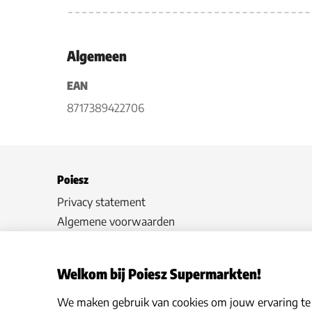
Algemeen
EAN
8717389422706
Poiesz
Privacy statement
Algemene voorwaarden
Hoe werkt het
Veelgestelde vragen
Welkom bij Poiesz Supermarkten!
Cookies
We maken gebruik van cookies om jouw ervaring te v