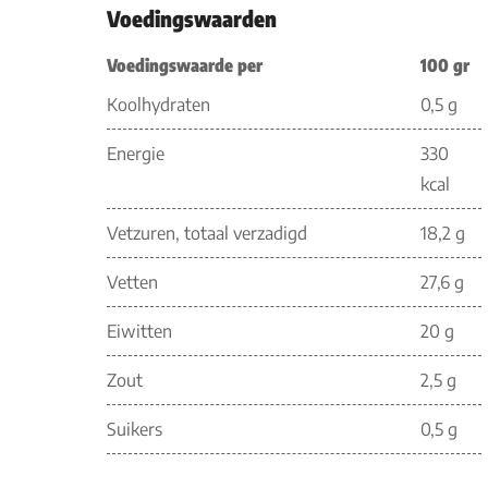
Voedingswaarden
Voedingswaarde per
100 gr
Koolhydraten
0,5 g
Energie
330
kcal
Vetzuren, totaal verzadigd
18,2 g
Vetten
27,6 g
Eiwitten
20 g
Zout
2,5 g
Suikers
0,5 g