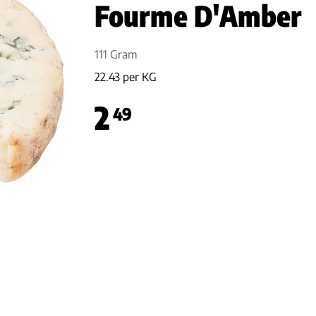
Fourme D'Amber
111 Gram
22.43 per KG
2
49