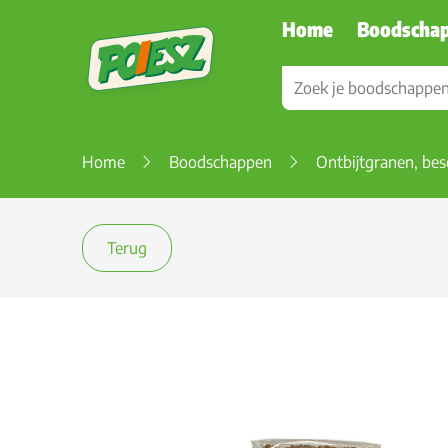
Home
Boodscha
Home
Boodschappen
Ontbijtgranen, bes
Terug