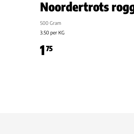
Noordertrots rog
500 Gram
3.50 per KG
1
75