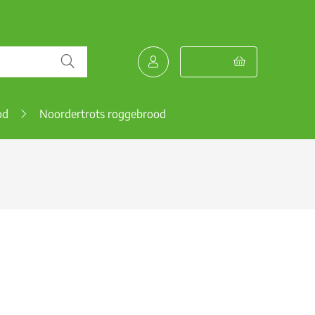
od
Noordertrots roggebrood