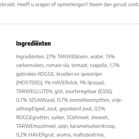
gebruikt. Heeft u vragen of opmerkingen? Neem dan gerust con
Ingrediënten
Ingrediënten: 27% TARWEbloem, water, 13%
varkensvlees, romain sla, tomaat, raapolie, 1,7%
gebroken ROGGE, kruiden en specerijen
(MOSTERD), 1% HAVERvlok, 1% lijnzaad,
TARWEGLUTEN, gist, zuurteregelaar (E326),
0,7% SESAMzaad, 0,7% zonnebloempitten, vrije-
uitloopEIgeel, zout, gejodeerd zout, 0,5%
ROGGEgrutten, suiker, SOJAmeel, sheavet,
TARWEmoutmeel, azijn, karamelsuikerstroop,
0,2% HAVERgrut, aroma, maltodextrine,