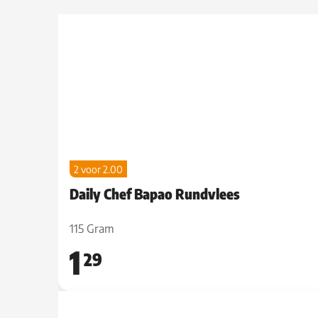
2 voor 2.00
Daily Chef Bapao Rundvlees
115 Gram
1
29