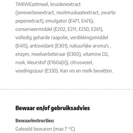
TARWEzetmeel, kruidenextract
(jeneverbesextract, nootmuskaatextract, zwarte
peperextract), emulgator (E471, E476),
conserveermiddel (E202, E211, E250, E261),
volledig geharde raapolie, verdikkingsmiddel
(E415), antioxidant (E301), natuurlijke aroma's ,
enzym, meelverbeteraar (E300), vitamine D2,
rook, kleurstof (E160a(ii)), citrusvezel,
voedingszuur (E330). Kan vis en melk bevatten.
Bewaar en/of gebruiksadvies
Bewaarinstructies:
Gekoeld bewaren (max 7 °C).