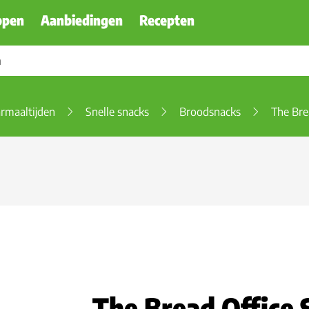
ppen
Aanbiedingen
Recepten
rmaaltijden
Snelle snacks
Broodsnacks
The Bre
The Bread Office 