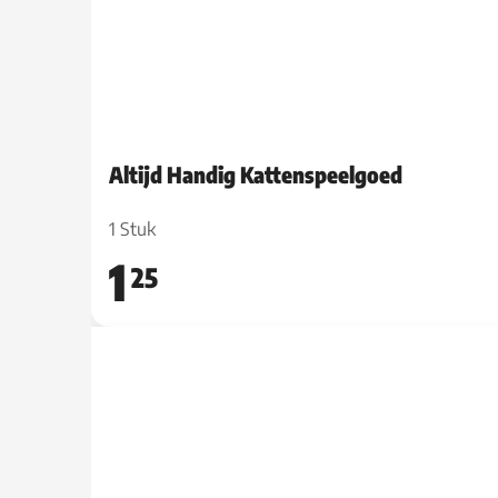
Altijd Handig Kattenspeelgoed
1 Stuk
1
25