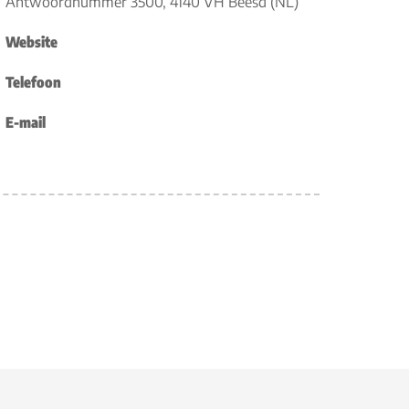
Antwoordnummer 3500, 4140 VH Beesd (NL)
Website
Telefoon
E-mail