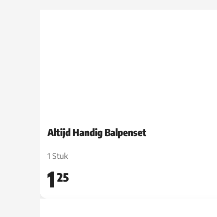
Altijd Handig Balpenset
1 Stuk
1
25