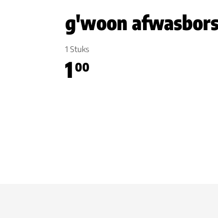
g'woon afwasbors
1 Stuks
1
00