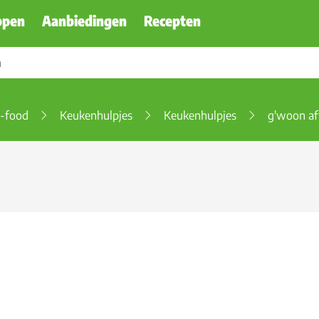
ppen
Aanbiedingen
Recepten
-food
Keukenhulpjes
Keukenhulpjes
g'woon af