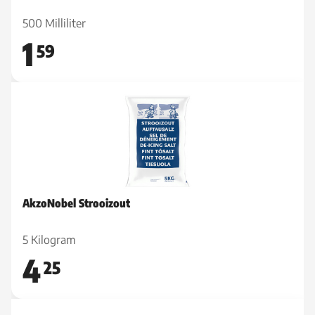
500 Milliliter
1
59
AkzoNobel Strooizout
5 Kilogram
4
25