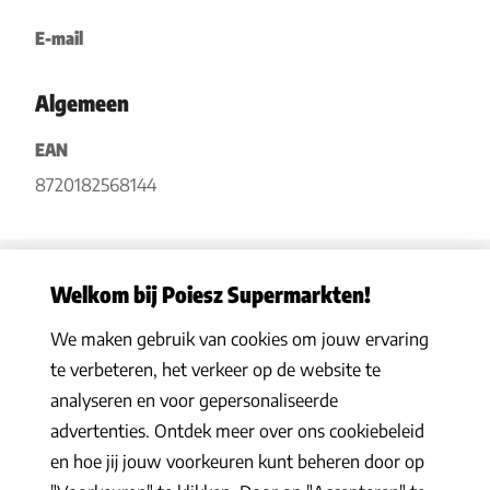
E-mail
Algemeen
EAN
8720182568144
Welkom bij Poiesz Supermarkten!
We maken gebruik van cookies om jouw ervaring
Privacy statement
|
Algemene voorwaarden
|
Hoe werkt het
|
te verbeteren, het verkeer op de website te
Veelgestelde vragen
|
Cookies
analyseren en voor gepersonaliseerde
© 2026 Poiesz Supermarkten B.V. Alle rechten voorbehouden
advertenties. Ontdek meer over ons cookiebeleid
en hoe jij jouw voorkeuren kunt beheren door op