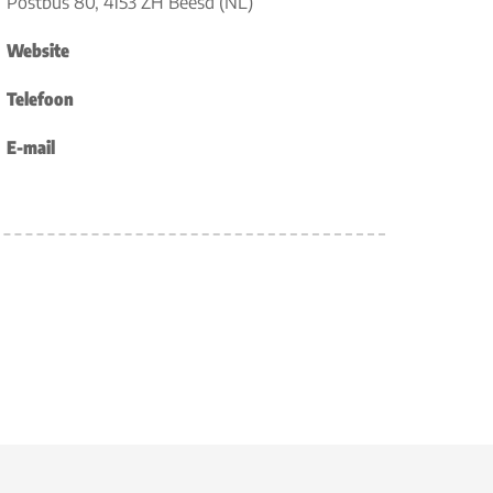
Postbus 80, 4153 ZH Beesd (NL)
Website
Telefoon
E-mail