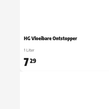
HG Vloeibare Ontstopper
1 Liter
7
29