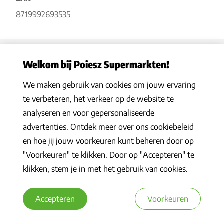
8719992693535
Welkom bij Poiesz Supermarkten!
We maken gebruik van cookies om jouw ervaring
Privacy statement
|
Algemene voorwaarden
|
Hoe werkt het
|
te verbeteren, het verkeer op de website te
Veelgestelde vragen
|
Cookies
analyseren en voor gepersonaliseerde
© 2026 Poiesz Supermarkten B.V. Alle rechten voorbehouden
advertenties. Ontdek meer over ons cookiebeleid
en hoe jij jouw voorkeuren kunt beheren door op
"Voorkeuren" te klikken. Door op "Accepteren" te
klikken, stem je in met het gebruik van cookies.
Accepteren
Voorkeuren