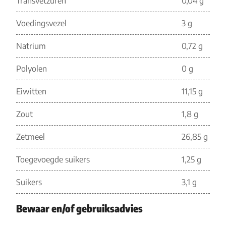
Transvetzuren
0,04 g
Voedingsvezel
3 g
Natrium
0,72 g
Polyolen
0 g
Eiwitten
11,15 g
Zout
1,8 g
Zetmeel
26,85 g
Toegevoegde suikers
1,25 g
Suikers
3,1 g
Bewaar en/of gebruiksadvies