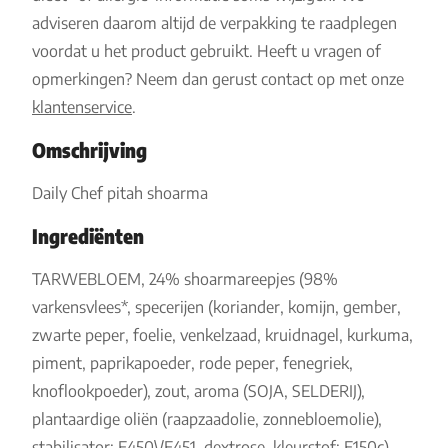
adviseren daarom altijd de verpakking te raadplegen
voordat u het product gebruikt. Heeft u vragen of
opmerkingen? Neem dan gerust contact op met onze
klantenservice
.
Omschrijving
Daily Chef pitah shoarma
Ingrediënten
TARWEBLOEM, 24% shoarmareepjes (98%
varkensvlees*, specerijen (koriander, komijn, gember,
zwarte peper, foelie, venkelzaad, kruidnagel, kurkuma,
piment, paprikapoeder, rode peper, fenegriek,
knoflookpoeder), zout, aroma (SOJA, SELDERIJ),
plantaardige oliën (raapzaadolie, zonnebloemolie),
stabilisator: E450\/E451, dextrose, kleurstof: E150c),