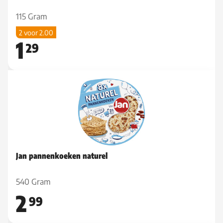
115 Gram
2 voor 2.00
1
29
Jan pannenkoeken naturel
540 Gram
2
99