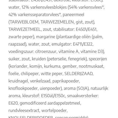
water, 12% varkensvleesblokjes (54% varkensvlees*,
42% varkensseparatorvlees*, paneermeel
(TARWEBLOEM, TARWEZEMELEN, gist, zout),
TARWEZETMEEL, zout, stabilisator: E450\/E451,
zwarte peper), margarine (plantaardige oliën (palm,
raapzaad), water, zout, emulgator: E471\/E322,
voedingszuur: citroenzuur, vitamine A, vitamine D3),
suiker, zout, kruiden (peterselie, fenegriek), specerijen
(koriander, komijn, kurkuma, gember, nootmuskaat,
foelie, chilipeper, witte peper, SELDERIJZAAD,
kruidnagel, venkelzaad, paprikapoeder,
knoflookpoeder, uienpoeder), aroma (SOJA), natuurlijk
aroma, kleurstof: E150a\/E150c, smaakversterker:
E620, gemodificeerd aardappelzetmeel,
rundvleesextract, wortelpoeder,
KNOLSELDERIJPOEDER, conserveermiddel: