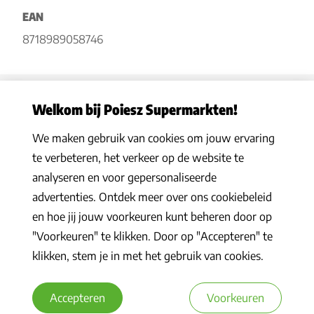
EAN
8718989058746
Welkom bij Poiesz Supermarkten!
We maken gebruik van cookies om jouw ervaring
Privacy statement
|
Algemene voorwaarden
|
Hoe werkt het
|
te verbeteren, het verkeer op de website te
Veelgestelde vragen
|
Cookies
analyseren en voor gepersonaliseerde
© 2026 Poiesz Supermarkten B.V. Alle rechten voorbehouden
advertenties. Ontdek meer over ons cookiebeleid
en hoe jij jouw voorkeuren kunt beheren door op
"Voorkeuren" te klikken. Door op "Accepteren" te
klikken, stem je in met het gebruik van cookies.
Accepteren
Voorkeuren