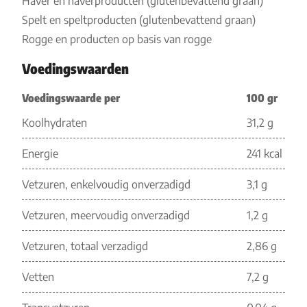
Haver en haverproducten (glutenbevattend graan)
Spelt en speltproducten (glutenbevattend graan)
Rogge en producten op basis van rogge
Voedingswaarden
Voedingswaarde per
100 gr
Koolhydraten
31,2 g
Energie
241 kcal
Vetzuren, enkelvoudig onverzadigd
3,1 g
Vetzuren, meervoudig onverzadigd
1,2 g
Vetzuren, totaal verzadigd
2,86 g
Vetten
7,2 g