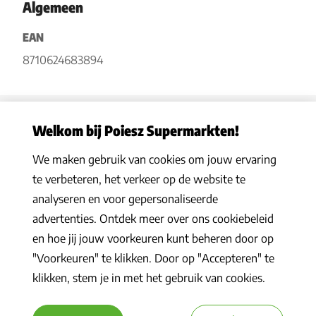
Algemeen
EAN
8710624683894
Welkom bij Poiesz Supermarkten!
We maken gebruik van cookies om jouw ervaring
Privacy statement
|
Algemene voorwaarden
|
Hoe werkt het
|
te verbeteren, het verkeer op de website te
Veelgestelde vragen
|
Cookies
analyseren en voor gepersonaliseerde
© 2026 Poiesz Supermarkten B.V. Alle rechten voorbehouden
advertenties. Ontdek meer over ons cookiebeleid
en hoe jij jouw voorkeuren kunt beheren door op
"Voorkeuren" te klikken. Door op "Accepteren" te
klikken, stem je in met het gebruik van cookies.