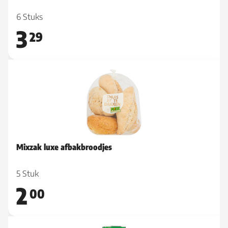
6 Stuks
3
29
Mixzak luxe afbakbroodjes
5 Stuk
2
00