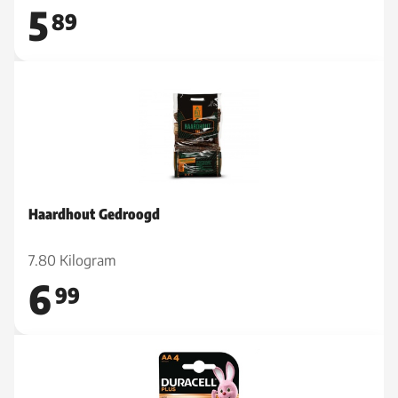
5
89
Haardhout Gedroogd
7.80 Kilogram
6
99