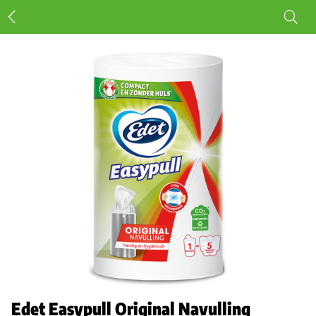
Edet Easypull Original Navulling