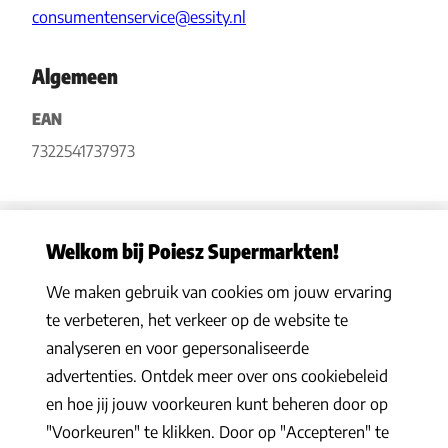
consumentenservice@essity.nl
Algemeen
EAN
7322541737973
Welkom bij Poiesz Supermarkten!
We maken gebruik van cookies om jouw ervaring
Privacy statement
|
Algemene voorwaarden
|
Hoe werkt het
|
te verbeteren, het verkeer op de website te
Veelgestelde vragen
|
Cookies
analyseren en voor gepersonaliseerde
© 2026 Poiesz Supermarkten B.V. Alle rechten voorbehouden
advertenties. Ontdek meer over ons cookiebeleid
en hoe jij jouw voorkeuren kunt beheren door op
"Voorkeuren" te klikken. Door op "Accepteren" te