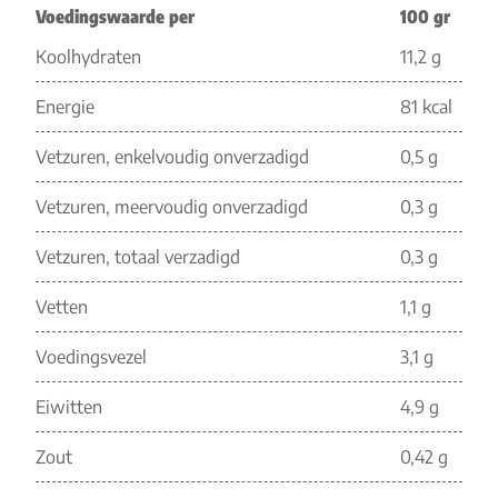
Voedingswaarde per
100 gr
Koolhydraten
11,2 g
Energie
81 kcal
Vetzuren, enkelvoudig onverzadigd
0,5 g
Vetzuren, meervoudig onverzadigd
0,3 g
Vetzuren, totaal verzadigd
0,3 g
Vetten
1,1 g
Voedingsvezel
3,1 g
Eiwitten
4,9 g
Zout
0,42 g