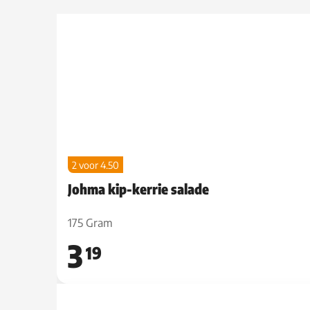
2 voor 4.50
Johma kip-kerrie salade
175 Gram
3
19