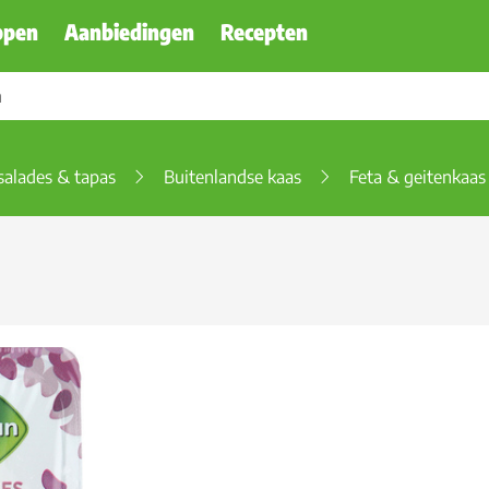
ppen
Aanbiedingen
Recepten
salades & tapas
Buitenlandse kaas
Feta & geitenkaas