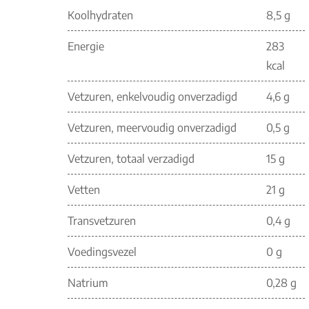
Koolhydraten
8,5 g
Energie
283
kcal
Vetzuren, enkelvoudig onverzadigd
4,6 g
Vetzuren, meervoudig onverzadigd
0,5 g
Vetzuren, totaal verzadigd
15 g
Vetten
21 g
Transvetzuren
0,4 g
Voedingsvezel
0 g
Natrium
0,28 g