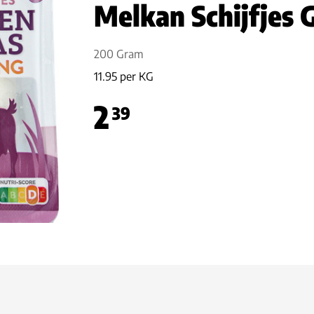
Melkan Schijfjes 
200 Gram
11.95 per KG
2
39