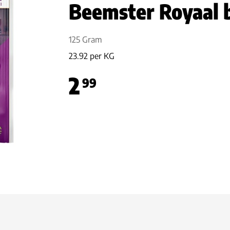
Beemster Royaal 
125 Gram
23.92 per KG
2
99