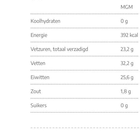
MGM
Koolhydraten
0 g
Energie
392 kcal
Vetzuren, totaal verzadigd
23,2 g
Vetten
32,2 g
Eiwitten
25,6 g
Zout
1,8 g
Suikers
0 g