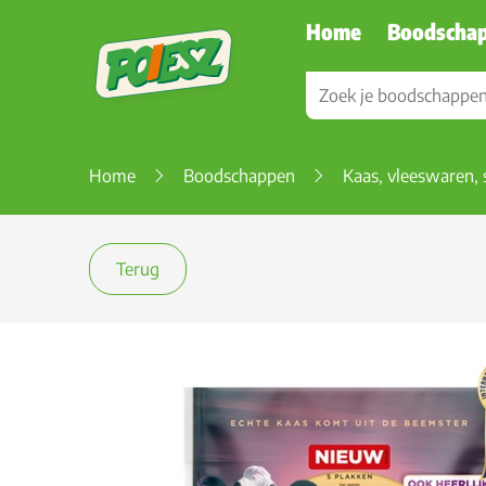
Home
Boodscha
Home
Boodschappen
Kaas, vleeswaren, 
Terug