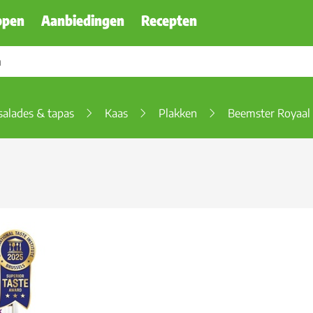
ppen
Aanbiedingen
Recepten
salades & tapas
Kaas
Plakken
Beemster Royaal