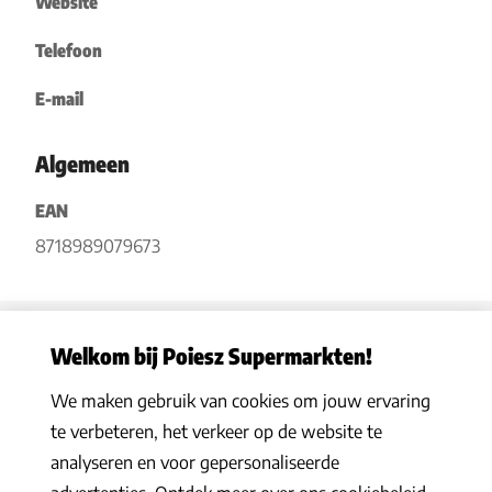
Website
Telefoon
E-mail
Algemeen
EAN
8718989079673
Welkom bij Poiesz Supermarkten!
We maken gebruik van cookies om jouw ervaring
Privacy statement
|
Algemene voorwaarden
|
Hoe werkt het
|
te verbeteren, het verkeer op de website te
Veelgestelde vragen
|
Cookies
analyseren en voor gepersonaliseerde
© 2026 Poiesz Supermarkten B.V. Alle rechten voorbehouden