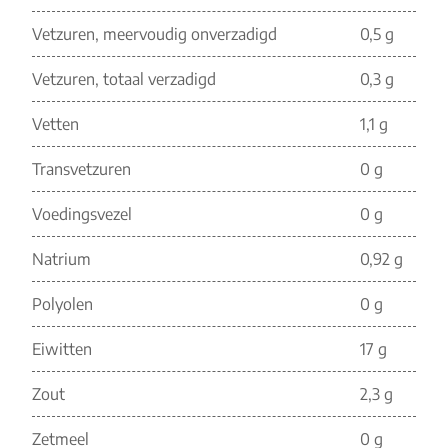
Vetzuren, meervoudig onverzadigd
0,5 g
Vetzuren, totaal verzadigd
0,3 g
Vetten
1,1 g
Transvetzuren
0 g
Voedingsvezel
0 g
Natrium
0,92 g
Polyolen
0 g
Eiwitten
17 g
Zout
2,3 g
Zetmeel
0 g