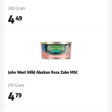
330 Gram
4
49
John West Wild Alaskan Roze Zalm MSC
213 Gram
4
79