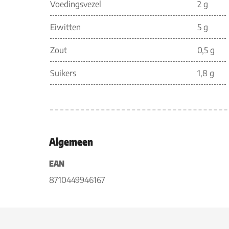
Voedingsvezel
2 g
Eiwitten
5 g
Zout
0,5 g
Suikers
1,8 g
Algemeen
EAN
8710449946167