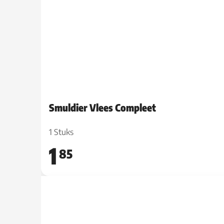
Smuldier Vlees Compleet
1 Stuks
1
85