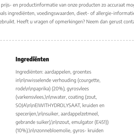
 prijs- en productinformatie van onze producten zo accuraat mo
als ingrediënten, voedingswaarden, dieet- of allergie-informati
gebruikt. Heeft u vragen of opmerkingen? Neem dan gerust con
Ingrediënten
Ingrediënten: aardappelen, groentes
in\n\nwisselende verhouding (courgette,
rode\n\npaprika) (20%), gyrosvlees
(varkensvlees,\n\nwater, coating (zout,
SOJA\n\nEIWITHYDROLYSAAT, kruiden en
specerijen,\n\nsuiker, aardappelzetmeel,
gebrande suiker),\n\nzout, emulgator (E451))
(10%),\n\nzonnebloemolie, gyros- kruiden