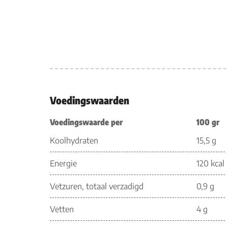
Voedingswaarden
Voedingswaarde per
100 gr
Koolhydraten
15,5 g
Energie
120 kcal
Vetzuren, totaal verzadigd
0,9 g
Vetten
4 g