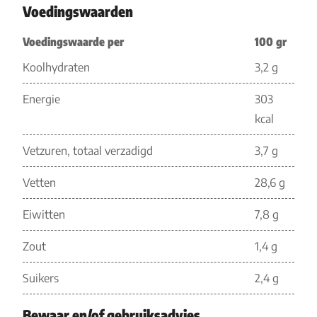
Voedingswaarden
Voedingswaarde per
100 gr
Koolhydraten
3,2 g
Energie
303
kcal
Vetzuren, totaal verzadigd
3,7 g
Vetten
28,6 g
Eiwitten
7,8 g
Zout
1,4 g
Suikers
2,4 g
Bewaar en/of gebruiksadvies