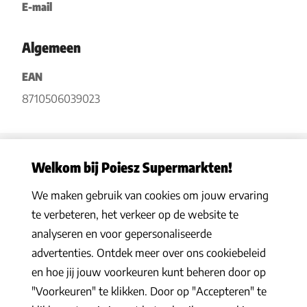
E-mail
Algemeen
EAN
8710506039023
Welkom bij Poiesz Supermarkten!
We maken gebruik van cookies om jouw ervaring
Privacy statement
|
Algemene voorwaarden
|
Hoe werkt het
|
te verbeteren, het verkeer op de website te
Veelgestelde vragen
|
Cookies
analyseren en voor gepersonaliseerde
© 2026 Poiesz Supermarkten B.V. Alle rechten voorbehouden
advertenties. Ontdek meer over ons cookiebeleid
en hoe jij jouw voorkeuren kunt beheren door op
"Voorkeuren" te klikken. Door op "Accepteren" te