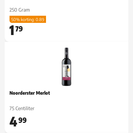
250 Gram
50% korting: 0.89
1
79
Noorderster Merlot
75 Centiliter
4
99