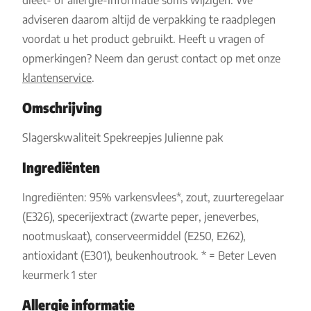
dieet- of allergie-informatie soms wijzigen. We
adviseren daarom altijd de verpakking te raadplegen
voordat u het product gebruikt. Heeft u vragen of
opmerkingen? Neem dan gerust contact op met onze
klantenservice
.
Omschrijving
Slagerskwaliteit Spekreepjes Julienne pak
Ingrediënten
Ingrediënten: 95% varkensvlees*, zout, zuurteregelaar
(E326), specerijextract (zwarte peper, jeneverbes,
nootmuskaat), conserveermiddel (E250, E262),
antioxidant (E301), beukenhoutrook. * = Beter Leven
keurmerk 1 ster
Allergie informatie