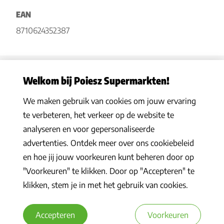
EAN
8710624352387
Welkom bij Poiesz Supermarkten!
We maken gebruik van cookies om jouw ervaring
Privacy statement
|
Algemene voorwaarden
|
Hoe werkt het
|
te verbeteren, het verkeer op de website te
Veelgestelde vragen
|
Cookies
analyseren en voor gepersonaliseerde
© 2026 Poiesz Supermarkten B.V. Alle rechten voorbehouden
advertenties. Ontdek meer over ons cookiebeleid
en hoe jij jouw voorkeuren kunt beheren door op
"Voorkeuren" te klikken. Door op "Accepteren" te
klikken, stem je in met het gebruik van cookies.
Accepteren
Voorkeuren