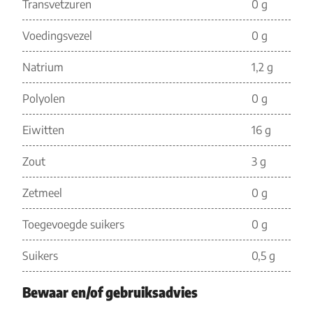
Transvetzuren
0 g
Voedingsvezel
0 g
Natrium
1,2 g
Polyolen
0 g
Eiwitten
16 g
Zout
3 g
Zetmeel
0 g
Toegevoegde suikers
0 g
Suikers
0,5 g
Bewaar en/of gebruiksadvies