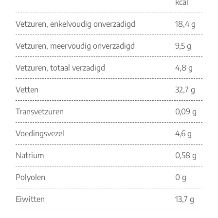
kcal
Vetzuren, enkelvoudig onverzadigd
18,4 g
Vetzuren, meervoudig onverzadigd
9,5 g
Vetzuren, totaal verzadigd
4,8 g
Vetten
32,7 g
Transvetzuren
0,09 g
Voedingsvezel
4,6 g
Natrium
0,58 g
Polyolen
0 g
Eiwitten
13,7 g