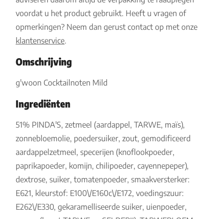
voordat u het product gebruikt. Heeft u vragen of
opmerkingen? Neem dan gerust contact op met onze
klantenservice
.
Omschrijving
g'woon Cocktailnoten Mild
Ingrediënten
51% PINDA'S, zetmeel (aardappel, TARWE, maïs),
zonnebloemolie, poedersuiker, zout, gemodificeerd
aardappelzetmeel, specerijen (knoflookpoeder,
paprikapoeder, komijn, chilipoeder, cayennepeper),
dextrose, suiker, tomatenpoeder, smaakversterker:
E621, kleurstof: E100\/E160c\/E172, voedingszuur:
E262\/E330, gekaramelliseerde suiker, uienpoeder,