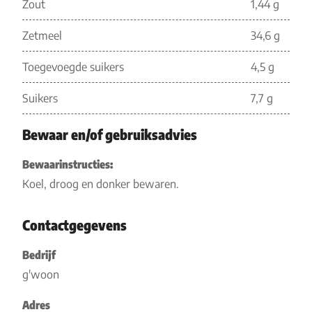
Zout
1,44 g
Zetmeel
34,6 g
Toegevoegde suikers
4,5 g
Suikers
7,7 g
Bewaar en/of gebruiksadvies
Bewaarinstructies:
Koel, droog en donker bewaren.
Contactgegevens
Bedrijf
g'woon
Adres