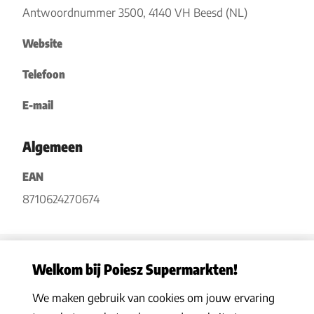
Antwoordnummer 3500, 4140 VH Beesd (NL)
Website
Telefoon
E-mail
Algemeen
EAN
8710624270674
Welkom bij Poiesz Supermarkten!
We maken gebruik van cookies om jouw ervaring
Privacy statement
|
Algemene voorwaarden
|
Hoe werkt het
|