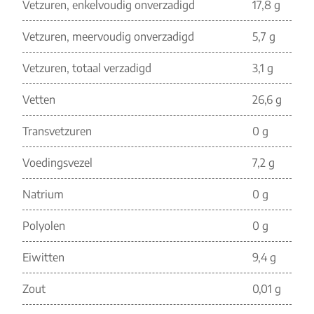
Vetzuren, enkelvoudig onverzadigd
17,8 g
Vetzuren, meervoudig onverzadigd
5,7 g
Vetzuren, totaal verzadigd
3,1 g
Vetten
26,6 g
Transvetzuren
0 g
Voedingsvezel
7,2 g
Natrium
0 g
Polyolen
0 g
Eiwitten
9,4 g
Zout
0,01 g