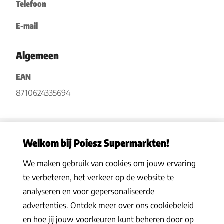
Telefoon
E-mail
Algemeen
EAN
8710624335694
Welkom bij Poiesz Supermarkten!
We maken gebruik van cookies om jouw ervaring
Privacy statement
|
Algemene voorwaarden
|
Hoe werkt het
|
te verbeteren, het verkeer op de website te
Veelgestelde vragen
|
Cookies
analyseren en voor gepersonaliseerde
© 2026 Poiesz Supermarkten B.V. Alle rechten voorbehouden
advertenties. Ontdek meer over ons cookiebeleid
en hoe jij jouw voorkeuren kunt beheren door op