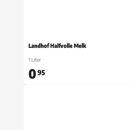
Landhof Halfvolle Melk
1 Liter
0
95