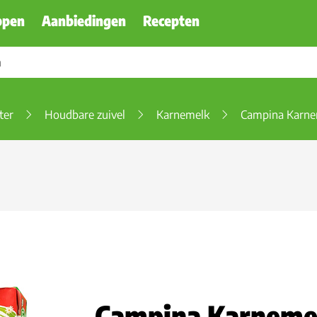
ppen
Aanbiedingen
Recepten
ter
Houdbare zuivel
Karnemelk
Campina Karne
Campina Karneme