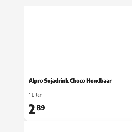
Alpro Sojadrink Choco Houdbaar
1 Liter
2
89