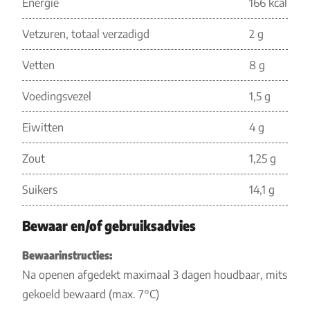
Energie
166 kcal
Vetzuren, totaal verzadigd
2 g
Vetten
8 g
Voedingsvezel
1,5 g
Eiwitten
4 g
Zout
1,25 g
Suikers
14,1 g
Bewaar en/of gebruiksadvies
Bewaarinstructies:
Na openen afgedekt maximaal 3 dagen houdbaar, mits
gekoeld bewaard (max. 7°C)