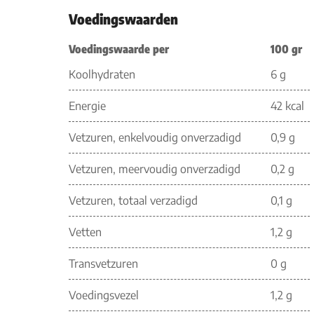
Voedingswaarden
Voedingswaarde per
100 gr
Koolhydraten
6 g
Energie
42 kcal
Vetzuren, enkelvoudig onverzadigd
0,9 g
Vetzuren, meervoudig onverzadigd
0,2 g
Vetzuren, totaal verzadigd
0,1 g
Vetten
1,2 g
Transvetzuren
0 g
Voedingsvezel
1,2 g