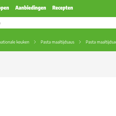
ppen
Aanbiedingen
Recepten
rnationale keuken
Pasta maaltijdsaus
Pasta maaltijdsa