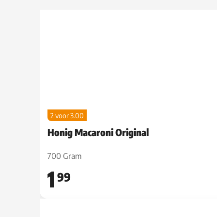
2 voor 3.00
Honig Macaroni Original
700 Gram
1
99