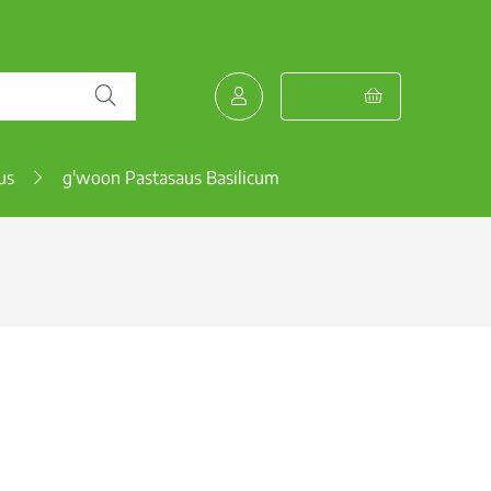
us
g'woon Pastasaus Basilicum