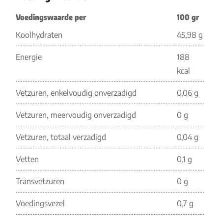
Voedingswaarde per
100 gr
Koolhydraten
45,98 g
Energie
188
kcal
Vetzuren, enkelvoudig onverzadigd
0,06 g
Vetzuren, meervoudig onverzadigd
0 g
Vetzuren, totaal verzadigd
0,04 g
Vetten
0,1 g
Transvetzuren
0 g
Voedingsvezel
0,7 g