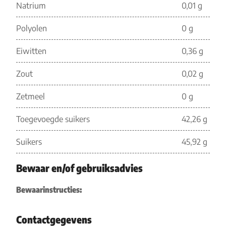
Natrium
0,01 g
Polyolen
0 g
Eiwitten
0,36 g
Zout
0,02 g
Zetmeel
0 g
Toegevoegde suikers
42,26 g
Suikers
45,92 g
Bewaar en/of gebruiksadvies
Bewaarinstructies:
Contactgegevens