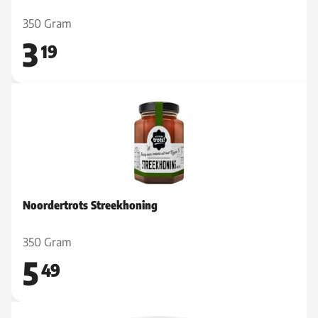
350 Gram
3
19
Noordertrots Streekhoning
350 Gram
5
49